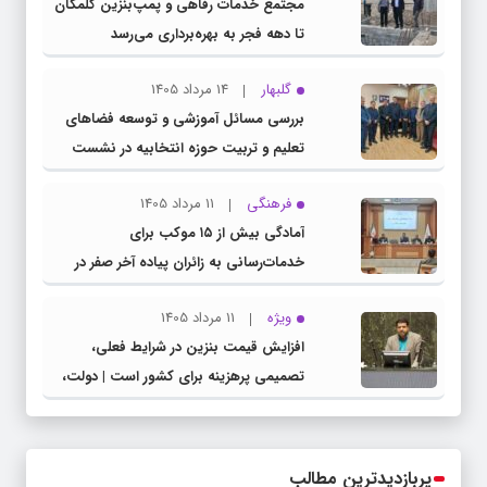
مجتمع خدمات رفاهی و پمپ‌بنزین گلمکان
تا دهه فجر به بهره‌برداری می‌رسد
گلبهار
14 مرداد 1405
بررسی مسائل آموزشی و توسعه فضاهای
تعلیم و تربیت حوزه انتخابیه در نشست
مشترک عضو کمیسیون آموزش مجلس با
فرهنگی
11 مرداد 1405
مدیرکل آموزش و پرورش خراسان رضوی
آمادگی بیش از ۱۵ موکب برای
خدمات‌رسانی به زائران پیاده آخر صفر در
شهرستان چناران
ویژه
11 مرداد 1405
افزایش قیمت بنزین در شرایط فعلی،
تصمیمی پرهزینه برای کشور است | دولت،
قاچاق سوخت و عوامل اصلی ناترازی را
محدود کند، نه سفره مردم
پربازدیدترین مطالب