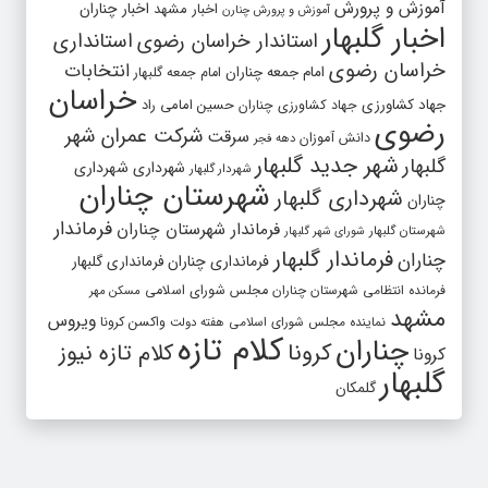
آموزش و پرورش
اخبار مشهد
اخبار چناران
آموزش و پرورش چنارن
اخبار گلبهار
استاندار خراسان رضوی
استانداری
خراسان رضوی
انتخابات
امام جمعه چناران
امام جمعه گلبهار
خراسان
جهاد کشاورزی
جهاد کشاورزی چناران
حسین امامی راد
رضوی
شرکت عمران شهر
سرقت
دانش آموزان
دهه فجر
شهر جدید گلبهار
گلبهار
شهرداری
شهرداری
شهردار گلبهار
شهرستان چناران
شهرداری گلبهار
چناران
فرماندار
فرماندار شهرستان چناران
شهرستان گلبهار
شورای شهر گلبهار
فرماندار گلبهار
چناران
فرمانداری چناران
فرمانداری گلبهار
فرمانده انتظامی شهرستان چناران
مجلس شورای اسلامی
مسکن مهر
مشهد
ویروس
واکسن کرونا
نماینده مجلس شورای اسلامی
هفته دولت
کلام تازه
چناران
کرونا
کلام تازه نیوز
کرونا
گلبهار
گلمکان