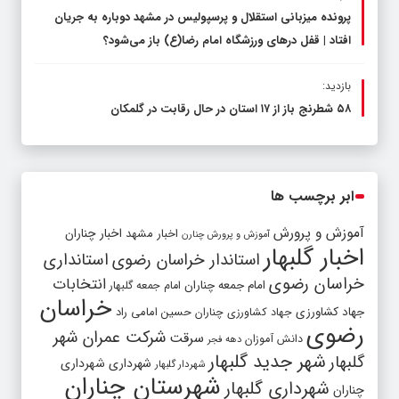
پرونده میزبانی استقلال و پرسپولیس در مشهد دوباره به جریان
افتاد | قفل در‌های ورزشگاه امام رضا(ع) باز می‌شود؟
بازدید:
۵۸ شطرنج‌ باز از ۱۷ استان در حال رقابت در گلمکان
ابر برچسب ها
آموزش و پرورش
اخبار مشهد
اخبار چناران
آموزش و پرورش چنارن
اخبار گلبهار
استاندار خراسان رضوی
استانداری
خراسان رضوی
انتخابات
امام جمعه چناران
امام جمعه گلبهار
خراسان
جهاد کشاورزی
جهاد کشاورزی چناران
حسین امامی راد
رضوی
شرکت عمران شهر
سرقت
دانش آموزان
دهه فجر
شهر جدید گلبهار
گلبهار
شهرداری
شهرداری
شهردار گلبهار
شهرستان چناران
شهرداری گلبهار
چناران