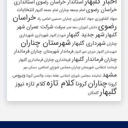
اخبار گلبهار
استاندار خراسان رضوی
استانداری
خراسان رضوی
انتخابات
امام جمعه چناران
امام جمعه گلبهار
خراسان
جهاد کشاورزی
جهاد کشاورزی چناران
حسین امامی راد
رضوی
شرکت عمران شهر
سرقت
دانش آموزان
دهه فجر
شهر جدید گلبهار
گلبهار
شهرداری
شهرداری
شهردار گلبهار
شهرستان چناران
شهرداری گلبهار
چناران
فرماندار
فرماندار شهرستان چناران
شهرستان گلبهار
شورای شهر گلبهار
فرماندار گلبهار
چناران
فرمانداری چناران
فرمانداری گلبهار
فرمانده انتظامی شهرستان چناران
مجلس شورای اسلامی
مسکن مهر
مشهد
ویروس
واکسن کرونا
نماینده مجلس شورای اسلامی
هفته دولت
کلام تازه
چناران
کرونا
کلام تازه نیوز
کرونا
گلبهار
گلمکان