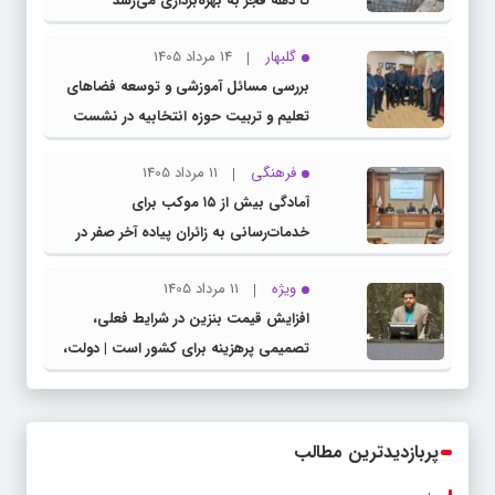
تا دهه فجر به بهره‌برداری می‌رسد
گلبهار
14 مرداد 1405
بررسی مسائل آموزشی و توسعه فضاهای
تعلیم و تربیت حوزه انتخابیه در نشست
مشترک عضو کمیسیون آموزش مجلس با
فرهنگی
11 مرداد 1405
مدیرکل آموزش و پرورش خراسان رضوی
آمادگی بیش از ۱۵ موکب برای
خدمات‌رسانی به زائران پیاده آخر صفر در
شهرستان چناران
ویژه
11 مرداد 1405
افزایش قیمت بنزین در شرایط فعلی،
تصمیمی پرهزینه برای کشور است | دولت،
قاچاق سوخت و عوامل اصلی ناترازی را
محدود کند، نه سفره مردم
پربازدیدترین مطالب