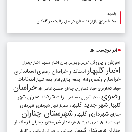
بازدید:
۵۸ شطرنج‌ باز از ۱۷ استان در حال رقابت در گلمکان
ابر برچسب ها
آموزش و پرورش
اخبار مشهد
اخبار چناران
آموزش و پرورش چنارن
اخبار گلبهار
استاندار خراسان رضوی
استانداری
خراسان رضوی
انتخابات
امام جمعه چناران
امام جمعه گلبهار
خراسان
جهاد کشاورزی
جهاد کشاورزی چناران
حسین امامی راد
رضوی
شرکت عمران شهر
سرقت
دانش آموزان
دهه فجر
شهر جدید گلبهار
گلبهار
شهرداری
شهرداری
شهردار گلبهار
شهرستان چناران
شهرداری گلبهار
چناران
فرماندار
فرماندار شهرستان چناران
شهرستان گلبهار
شورای شهر گلبهار
فرماندار گلبهار
چناران
فرمانداری چناران
فرمانداری گلبهار