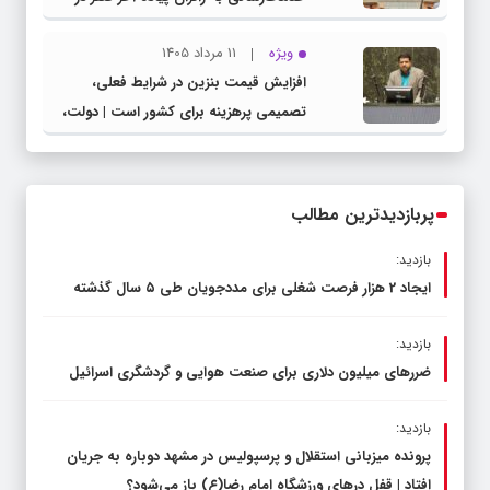
شهرستان چناران
ویژه
11 مرداد 1405
افزایش قیمت بنزین در شرایط فعلی،
تصمیمی پرهزینه برای کشور است | دولت،
قاچاق سوخت و عوامل اصلی ناترازی را
محدود کند، نه سفره مردم
پربازدیدترین مطالب
بازدید:
ایجاد 2 هزار فرصت شغلی برای مددجویان طی ۵ سال گذشته
بازدید:
ضررهای میلیون دلاری برای صنعت هوایی و گردشگری اسرائیل
بازدید:
پرونده میزبانی استقلال و پرسپولیس در مشهد دوباره به جریان
افتاد | قفل در‌های ورزشگاه امام رضا(ع) باز می‌شود؟