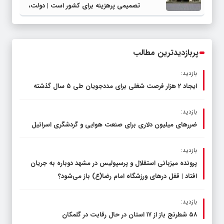
تصمیمی پرهزینه برای کشور است | دولت،
قاچاق سوخت و عوامل اصلی ناترازی را
محدود کند، نه سفره مردم
پربازدیدترین مطالب
بازدید:
ایجاد 2 هزار فرصت شغلی برای مددجویان طی ۵ سال گذشته
بازدید:
ضررهای میلیون دلاری برای صنعت هوایی و گردشگری اسرائیل
بازدید:
پرونده میزبانی استقلال و پرسپولیس در مشهد دوباره به جریان
افتاد | قفل در‌های ورزشگاه امام رضا(ع) باز می‌شود؟
بازدید:
۵۸ شطرنج‌ باز از ۱۷ استان در حال رقابت در گلمکان