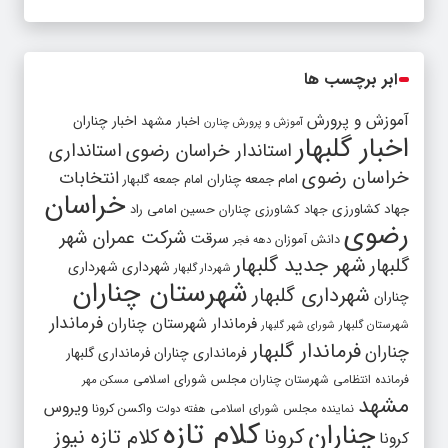
ابر برچسب ها
آموزش و پرورش
اخبار مشهد
اخبار چناران
آموزش و پرورش چنارن
اخبار گلبهار
استاندار خراسان رضوی
استانداری
خراسان رضوی
انتخابات
امام جمعه چناران
امام جمعه گلبهار
خراسان
جهاد کشاورزی
جهاد کشاورزی چناران
حسین امامی راد
رضوی
شرکت عمران شهر
سرقت
دانش آموزان
دهه فجر
شهر جدید گلبهار
گلبهار
شهرداری
شهرداری
شهردار گلبهار
شهرستان چناران
شهرداری گلبهار
چناران
فرماندار
فرماندار شهرستان چناران
شهرستان گلبهار
شورای شهر گلبهار
فرماندار گلبهار
چناران
فرمانداری چناران
فرمانداری گلبهار
فرمانده انتظامی شهرستان چناران
مجلس شورای اسلامی
مسکن مهر
مشهد
ویروس
واکسن کرونا
نماینده مجلس شورای اسلامی
هفته دولت
کلام تازه
چناران
کرونا
کلام تازه نیوز
کرونا