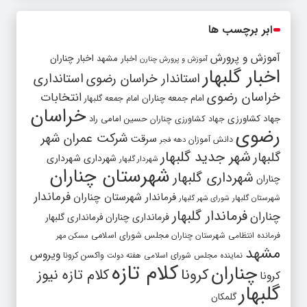
ابر برچسب ها
آموزش و پرورش
اخبار مشهد
اخبار چناران
آموزش و پرورش چنارن
اخبار گلبهار
استاندار خراسان رضوی
استانداری
خراسان رضوی
انتخابات
امام جمعه چناران
امام جمعه گلبهار
خراسان
جهاد کشاورزی
جهاد کشاورزی چناران
حسین امامی راد
رضوی
شرکت عمران شهر
سرقت
دانش آموزان
دهه فجر
شهر جدید گلبهار
گلبهار
شهرداری
شهرداری
شهردار گلبهار
شهرستان چناران
شهرداری گلبهار
چناران
فرماندار
فرماندار شهرستان چناران
شهرستان گلبهار
شورای شهر گلبهار
فرماندار گلبهار
چناران
فرمانداری چناران
فرمانداری گلبهار
فرمانده انتظامی شهرستان چناران
مجلس شورای اسلامی
مسکن مهر
مشهد
ویروس
واکسن کرونا
نماینده مجلس شورای اسلامی
هفته دولت
کلام تازه
چناران
کرونا
کلام تازه نیوز
کرونا
گلبهار
گلمکان