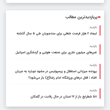
قاچاق سوخت و عوامل اصلی ناترازی را
محدود کند، نه سفره مردم
پربازدیدترین مطالب
بازدید:
ایجاد 2 هزار فرصت شغلی برای مددجویان طی ۵ سال گذشته
بازدید:
ضررهای میلیون دلاری برای صنعت هوایی و گردشگری اسرائیل
بازدید:
پرونده میزبانی استقلال و پرسپولیس در مشهد دوباره به جریان
افتاد | قفل در‌های ورزشگاه امام رضا(ع) باز می‌شود؟
بازدید:
۵۸ شطرنج‌ باز از ۱۷ استان در حال رقابت در گلمکان