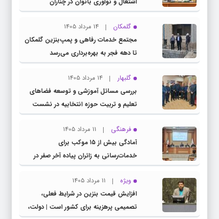
اشتغال و نوآوری بانوان در چناران
گلمکان
14 مرداد 1405
مجتمع خدمات رفاهی و پمپ‌بنزین گلمکان
تا دهه فجر به بهره‌برداری می‌رسد
گلبهار
14 مرداد 1405
بررسی مسائل آموزشی و توسعه فضاهای
تعلیم و تربیت حوزه انتخابیه در نشست
مشترک عضو کمیسیون آموزش مجلس با
فرهنگی
11 مرداد 1405
مدیرکل آموزش و پرورش خراسان رضوی
آمادگی بیش از ۱۵ موکب برای
خدمات‌رسانی به زائران پیاده آخر صفر در
شهرستان چناران
ویژه
11 مرداد 1405
افزایش قیمت بنزین در شرایط فعلی،
تصمیمی پرهزینه برای کشور است | دولت،