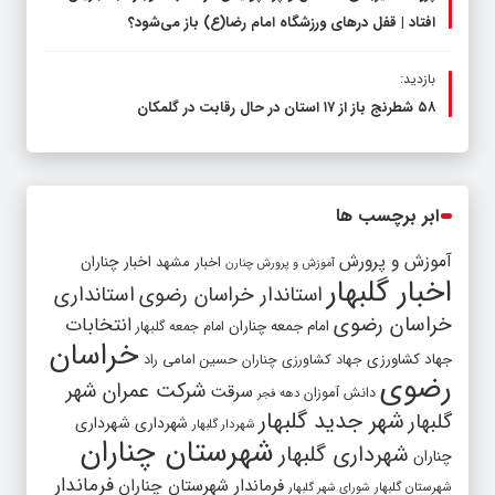
افتاد | قفل در‌های ورزشگاه امام رضا(ع) باز می‌شود؟
بازدید:
۵۸ شطرنج‌ باز از ۱۷ استان در حال رقابت در گلمکان
ابر برچسب ها
آموزش و پرورش
اخبار مشهد
اخبار چناران
آموزش و پرورش چنارن
اخبار گلبهار
استاندار خراسان رضوی
استانداری
خراسان رضوی
انتخابات
امام جمعه چناران
امام جمعه گلبهار
خراسان
جهاد کشاورزی
جهاد کشاورزی چناران
حسین امامی راد
رضوی
شرکت عمران شهر
سرقت
دانش آموزان
دهه فجر
شهر جدید گلبهار
گلبهار
شهرداری
شهرداری
شهردار گلبهار
شهرستان چناران
شهرداری گلبهار
چناران
فرماندار
فرماندار شهرستان چناران
شهرستان گلبهار
شورای شهر گلبهار