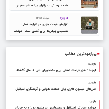
خدمات‌رسانی به زائران پیاده آخر صفر در
شهرستان چناران
ویژه
11 مرداد 1405
افزایش قیمت بنزین در شرایط فعلی،
تصمیمی پرهزینه برای کشور است | دولت،
قاچاق سوخت و عوامل اصلی ناترازی را
محدود کند، نه سفره مردم
پربازدیدترین مطالب
بازدید:
ایجاد 2 هزار فرصت شغلی برای مددجویان طی ۵ سال گذشته
بازدید:
ضررهای میلیون دلاری برای صنعت هوایی و گردشگری اسرائیل
بازدید:
پرونده میزبانی استقلال و پرسپولیس در مشهد دوباره به جریان