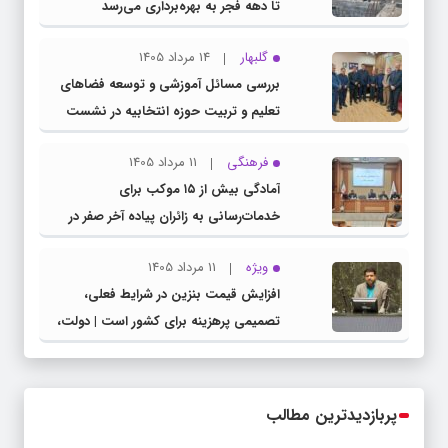
تا دهه فجر به بهره‌برداری می‌رسد
گلبهار
14 مرداد 1405
بررسی مسائل آموزشی و توسعه فضاهای
تعلیم و تربیت حوزه انتخابیه در نشست
مشترک عضو کمیسیون آموزش مجلس با
فرهنگی
11 مرداد 1405
مدیرکل آموزش و پرورش خراسان رضوی
آمادگی بیش از ۱۵ موکب برای
خدمات‌رسانی به زائران پیاده آخر صفر در
شهرستان چناران
ویژه
11 مرداد 1405
افزایش قیمت بنزین در شرایط فعلی،
تصمیمی پرهزینه برای کشور است | دولت،
قاچاق سوخت و عوامل اصلی ناترازی را
محدود کند، نه سفره مردم
پربازدیدترین مطالب