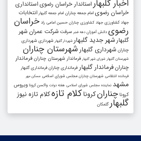
اخبار گلبهار
استاندار خراسان رضوی
استانداری
خراسان رضوی
انتخابات
امام جمعه چناران
امام جمعه گلبهار
خراسان
جهاد کشاورزی
جهاد کشاورزی چناران
حسین امامی راد
رضوی
شرکت عمران شهر
سرقت
دانش آموزان
دهه فجر
شهر جدید گلبهار
گلبهار
شهرداری
شهرداری
شهردار گلبهار
شهرستان چناران
شهرداری گلبهار
چناران
فرماندار
فرماندار شهرستان چناران
شهرستان گلبهار
شورای شهر گلبهار
فرماندار گلبهار
چناران
فرمانداری چناران
فرمانداری گلبهار
فرمانده انتظامی شهرستان چناران
مجلس شورای اسلامی
مسکن مهر
مشهد
ویروس
واکسن کرونا
نماینده مجلس شورای اسلامی
هفته دولت
کلام تازه
چناران
کرونا
کلام تازه نیوز
کرونا
گلبهار
گلمکان