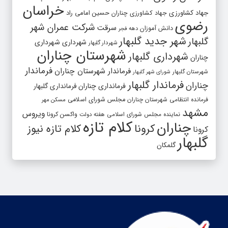
خراسان
جهاد کشاورزی
جهاد کشاورزی چناران
حسین امامی راد
رضوی
شرکت عمران شهر
سرقت
دانش آموزان
دهه فجر
شهر جدید گلبهار
گلبهار
شهرداری
شهرداری
شهردار گلبهار
شهرستان چناران
شهرداری گلبهار
چناران
فرماندار
فرماندار شهرستان چناران
شهرستان گلبهار
شورای شهر گلبهار
فرماندار گلبهار
چناران
فرمانداری چناران
فرمانداری گلبهار
فرمانده انتظامی شهرستان چناران
مجلس شورای اسلامی
مسکن مهر
مشهد
ویروس
واکسن کرونا
نماینده مجلس شورای اسلامی
هفته دولت
کلام تازه
چناران
کرونا
کلام تازه نیوز
کرونا
گلبهار
گلمکان