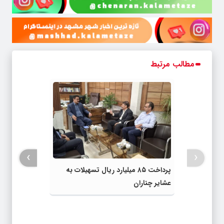
مطالب مرتبط
›
‹
پرداخت ۸۵ میلیارد ریال تسهیلات به
عشایر چناران