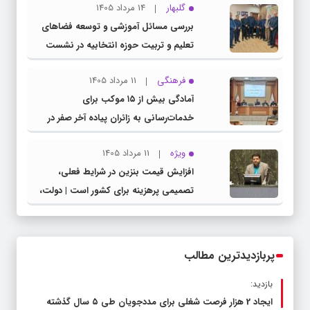
گلبهار
14 مرداد 1405
بررسی مسائل آموزشی و توسعه فضاهای
تعلیم و تربیت حوزه انتخابیه در نشست
مشترک عضو کمیسیون آموزش مجلس با
فرهنگی
11 مرداد 1405
مدیرکل آموزش و پرورش خراسان رضوی
آمادگی بیش از ۱۵ موکب برای
خدمات‌رسانی به زائران پیاده آخر صفر در
شهرستان چناران
ویژه
11 مرداد 1405
افزایش قیمت بنزین در شرایط فعلی،
تصمیمی پرهزینه برای کشور است | دولت،
قاچاق سوخت و عوامل اصلی ناترازی را
محدود کند، نه سفره مردم
پربازدیدترین مطالب
بازدید:
ایجاد 2 هزار فرصت شغلی برای مددجویان طی ۵ سال گذشته