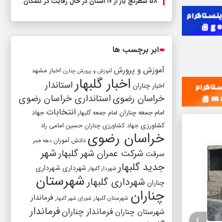
۵۸ شطرنج‌ باز از ۱۷ استان در حال رقابت در گلمکان
ابر برچسب ها
آموزش و پرورش
اخبار مشهد
آموزش و پرورش چنارن
اخبار گلبهار
استاندار
اخبار چناران
خراسان رضوی
استانداری خراسان رضوی
انتخابات
امام جمعه چناران
جهاد
امام جمعه گلبهار
کشاورزی
جهاد کشاورزی چناران
حسین امامی راد
خراسان رضوی
دانش آموزان
دهه فجر
شهر
شرکت عمران شهر گلبهار
سرقت
جدید گلبهار
شهرداری
شهرداری
شهردار گلبهار
شهرستان
شهرداری گلبهار
چناران
چناران
فرماندار
شهرستان گلبهار
شورای شهر گلبهار
فرماندار
فرماندار چناران
شهرستان چناران
›