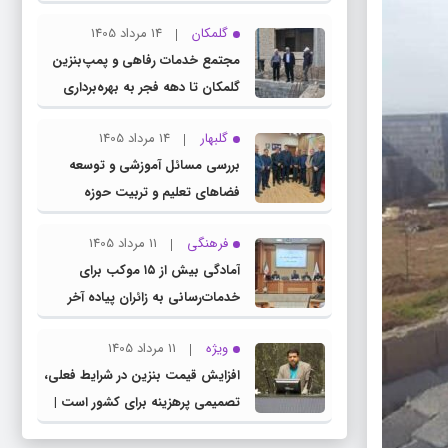
چناران
گلمکان
14 مرداد 1405
مجتمع خدمات رفاهی و پمپ‌بنزین
گلمکان تا دهه فجر به بهره‌برداری
می‌رسد
گلبهار
14 مرداد 1405
بررسی مسائل آموزشی و توسعه
فضاهای تعلیم و تربیت حوزه
انتخابیه در نشست مشترک عضو
فرهنگی
11 مرداد 1405
کمیسیون آموزش مجلس با مدیرکل
آمادگی بیش از ۱۵ موکب برای
آموزش و پرورش خراسان رضوی
خدمات‌رسانی به زائران پیاده آخر
صفر در شهرستان چناران
ویژه
11 مرداد 1405
افزایش قیمت بنزین در شرایط فعلی،
تصمیمی پرهزینه برای کشور است |
دولت، قاچاق سوخت و عوامل اصلی