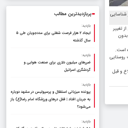
ناترازی را محدود کند، نه سفره مردم
پربازدیدترین مطالب
ن گلبهار شناسایی
بازدید:
ز تغییر
ایجاد 2 هزار فرصت شغلی برای مددجویان طی ۵
بدون
سال گذشته
بازدید:
ت روستایی
ضررهای میلیون دلاری برای صنعت هوایی و
گردشگری اسرائیل
ع و قبل
بازدید:
پرونده میزبانی استقلال و پرسپولیس در مشهد دوباره
به جریان افتاد | قفل در‌های ورزشگاه امام رضا(ع) باز
می‌شود؟
بازدید: