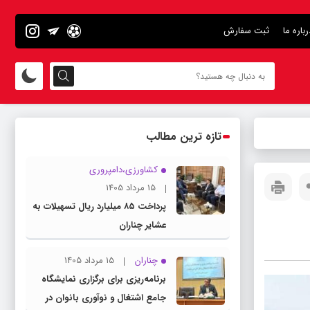
رباره ما
ثبت سفارش
تازه ترین مطالب
کشاورزی،دامپروری
15 مرداد 1405
پرداخت ۸۵ میلیارد ریال تسهیلات به
عشایر چناران
چناران
15 مرداد 1405
برنامه‌ریزی برای برگزاری نمایشگاه
جامع اشتغال و نوآوری بانوان در