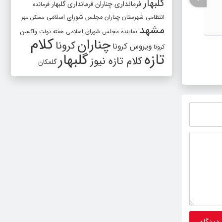
گلبهار
فرمانداری چناران
فرمانداری گلبهار
فرمانده
انتظامی شهرستان چناران
مجلس شورای اسلامی
مسکن مهر
مشهد
واکسن
نماینده مجلس شورای اسلامی
هفته دولت
کلام
چناران
کرونا
ویروس کرونا
کرونا
آمادگی بیش از ۱۵ موکب برای
افزایش
تازه
گلبهار
کلام تازه نیوز
گلمکان
خدمات‌رسانی به زائران پیاده آخر صفر در
تصمیمی
شهرستان چناران
دولت، 
ناترازی