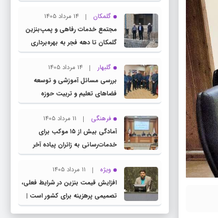
چناران
گلمکان
14 مرداد 1405
مجتمع خدمات رفاهی و پمپ‌بنزین
گلمکان تا دهه فجر به بهره‌برداری
می‌رسد
گلبهار
14 مرداد 1405
بررسی مسائل آموزشی و توسعه
فضاهای تعلیم و تربیت حوزه
انتخابیه در نشست مشترک عضو
فرهنگی
11 مرداد 1405
کمیسیون آموزش مجلس با مدیرکل
آمادگی بیش از ۱۵ موکب برای
آموزش و پرورش خراسان رضوی
خدمات‌رسانی به زائران پیاده آخر
صفر در شهرستان چناران
ویژه
11 مرداد 1405
افزایش قیمت بنزین در شرایط فعلی،
تصمیمی پرهزینه برای کشور است |
دولت، قاچاق سوخت و عوامل اصلی