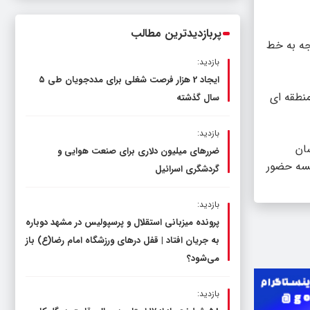
ناترازی را محدود کند، نه سفره مردم
پربازدیدترین مطالب
جه به خط
بازدید:
ایجاد 2 هزار فرصت شغلی برای مددجویان طی ۵
نطقه ای
سال گذشته
بازدید:
ان
ضررهای میلیون دلاری برای صنعت هوایی و
لسه حضور
گردشگری اسرائیل
بازدید:
پرونده میزبانی استقلال و پرسپولیس در مشهد دوباره
به جریان افتاد | قفل در‌های ورزشگاه امام رضا(ع) باز
می‌شود؟
بازدید: