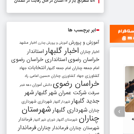
۵۸ شطرنج‌ باز از ۱۷ استان در حال رقابت در گلمکان
ابر برچسب ها
آموزش و پرورش
اخبار مشهد
آموزش و پرورش چنارن
اخبار گلبهار
استاندار
اخبار چناران
خراسان رضوی
استانداری خراسان رضوی
انتخابات
امام جمعه چناران
جهاد
امام جمعه گلبهار
کشاورزی
جهاد کشاورزی چناران
حسین امامی راد
خراسان رضوی
دانش آموزان
دهه فجر
شهر
شرکت عمران شهر گلبهار
سرقت
جدید گلبهار
شهرداری
شهرداری
شهردار گلبهار
شهرستان
شهرداری گلبهار
›
چناران
چناران
ه
فرماندار
شهرستان گلبهار
شورای شهر گلبهار
فرماندار
فرماندار چناران
شهرستان چناران