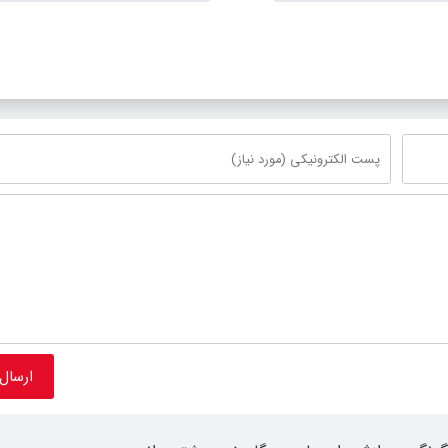
ق سوخت و عوامل اصلی
مصارف صنعتی و کشاورزی | لزوم تس
محدود کند، نه سفره مردم
در اجرای پروژه‌های قطار و آزادراه م
گلبهار- چناران