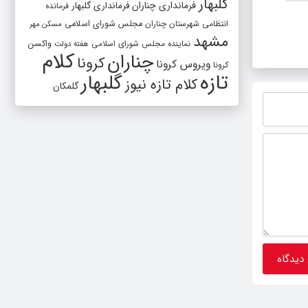
ریع
گلبهار
فرمانداری چناران
فرمانداری گلبهار
فرمانده
شهد-
شورای اداری شهرستان گلبهار با محوریت
اجتماع
انتظامی شهرستان چناران
مجلس شورای اسلامی
مسکن مهر
مشهد
گرامیداشت پنجم مرداد و تجلیل از
کشور و
واکسن
نماینده مجلس شورای اسلامی
هفته دولت
کلام
چناران
خادمان عرصه نماز برگزار شد
ایران 
کرونا
ویروس کرونا
کرونا
تازه
میان ه
گلبهار
کلام تازه نیوز
گلمکان