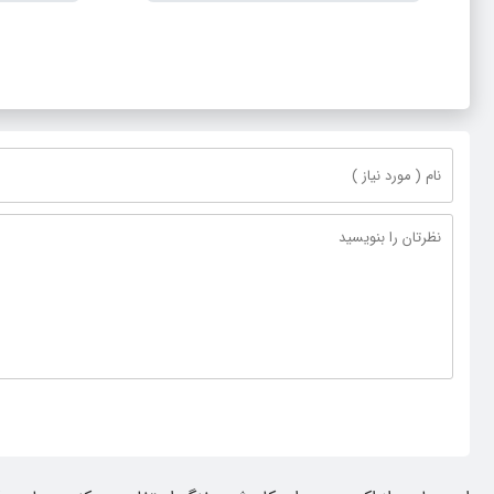
مشترک عضو کمیسیون آموزش مجلس با
دولت، قاچا
مدیرکل آموزش و پرورش خراسان رضوی
ناترازی را 