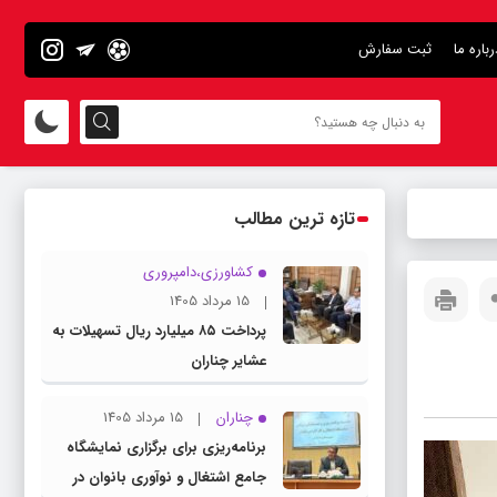
رباره ما
ثبت سفارش
تازه ترین مطالب
کشاورزی،دامپروری
15 مرداد 1405
پرداخت ۸۵ میلیارد ریال تسهیلات به
عشایر چناران
چناران
15 مرداد 1405
برنامه‌ریزی برای برگزاری نمایشگاه
جامع اشتغال و نوآوری بانوان در