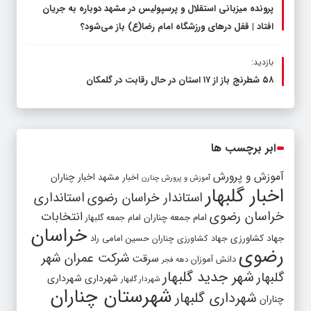
پرونده میزبانی استقلال و پرسپولیس در مشهد دوباره به جریان
افتاد | قفل در‌های ورزشگاه امام رضا(ع) باز می‌شود؟
بازدید:
۵۸ شطرنج‌ باز از ۱۷ استان در حال رقابت در گلمکان
ابر برچسب ها
آموزش و پرورش
اخبار مشهد
اخبار چناران
آموزش و پرورش چنارن
اخبار گلبهار
استاندار خراسان رضوی
استانداری
خراسان رضوی
انتخابات
امام جمعه چناران
امام جمعه گلبهار
خراسان
جهاد کشاورزی
جهاد کشاورزی چناران
حسین امامی راد
رضوی
شرکت عمران شهر
سرقت
دانش آموزان
دهه فجر
شهر جدید گلبهار
گلبهار
شهرداری
شهرداری
شهردار گلبهار
شهرستان چناران
شهرداری گلبهار
چناران