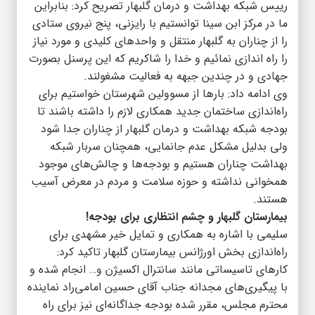
رییس شبکه بهداشت و درمان گلبهار تصریح کرد: بنابراین
ما در مرکز ابن سینا توانستیم با رایزنی، پنج نیروی ستادی
را از چناران به گلبهار منتقل و واحدهای کلیدی و مورد نیاز
را راه اندازی نمائیم و خدا را شاکریم که این پرسنل بصورت
جهادی و در چندین جبهه به فعالیت مشغولند.
وی ادامه داد: بارها از مسوولین شهرستان خواستیم برای
راه‌اندازی ساختمان جدید همکاری لازم را داشته باشند تا
بودجه شبکه بهداشت و درمان گلبهار از چناران جدا شود
ولی بدلیل مشکل عدم جانمایی، همچنان سربار شبکه
بهداشت چناران هستیم و بودجه‌ها و چالش‌های موجود
همخوانی نداشته و حوزه سلامت و مردم در معرض آسیب
هستند.
بیمارستان گلبهار و چشم انتظاری برای بودجه!
سلیمی با اشاره به همکاری و تمایل خیر مشهدی برای
راه‌اندازی بخش اورژانس بیمارستان گلبهار تاکید کرد:
کارهای تاسیساتی مانند سانترال اکسیژن و… انجام شده و
با پیگیری‌های مجدانه جناب آقای حسین امامی‌راد نماینده
محترم مجلس، مقرر شده بودجه جداگانه‌ای نیز برای راه