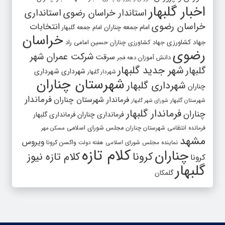
اخبار گلبهار
استاندار خراسان رضوی
استانداری
خراسان رضوی
انتخابات
امام جمعه چناران
امام جمعه گلبهار
خراسان
جهاد کشاورزی
جهاد کشاورزی چناران
حسین امامی راد
رضوی
شرکت عمران شهر
سرقت
دانش آموزان
دهه فجر
شهر جدید گلبهار
گلبهار
شهرداری
شهرداری
شهردار گلبهار
شهرستان چناران
شهرداری گلبهار
چناران
فرماندار
فرماندار شهرستان چناران
شهرستان گلبهار
شورای شهر گلبهار
فرماندار گلبهار
چناران
فرمانداری چناران
فرمانداری گلبهار
فرمانده انتظامی شهرستان چناران
مجلس شورای اسلامی
مسکن مهر
مشهد
ویروس
واکسن کرونا
نماینده مجلس شورای اسلامی
هفته دولت
کلام تازه
چناران
کرونا
کلام تازه نیوز
کرونا
گلبهار
گلمکان