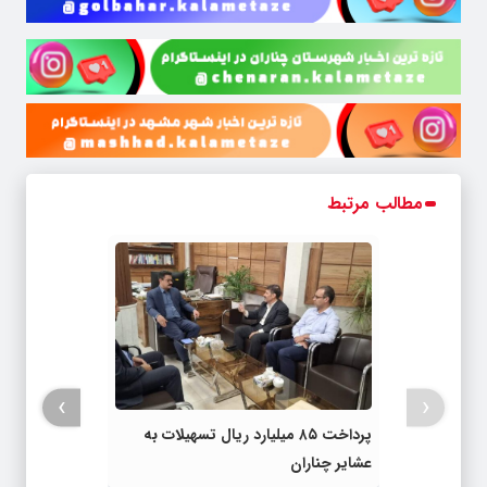
مطالب مرتبط
›
‹
پرداخت ۸۵ میلیارد ریال تسهیلات به
عشایر چناران