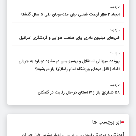
بازدید:
ایجاد 2 هزار فرصت شغلی برای مددجویان طی ۵ سال گذشته
بازدید:
ضررهای میلیون دلاری برای صنعت هوایی و گردشگری اسرائیل
بازدید:
پرونده میزبانی استقلال و پرسپولیس در مشهد دوباره به جریان
افتاد | قفل در‌های ورزشگاه امام رضا(ع) باز می‌شود؟
بازدید:
۵۸ شطرنج‌ باز از ۱۷ استان در حال رقابت در گلمکان
ابر برچسب ها
آموزش و پرورش
اخبار مشهد
اخبار چناران
آموزش و پرورش چنارن