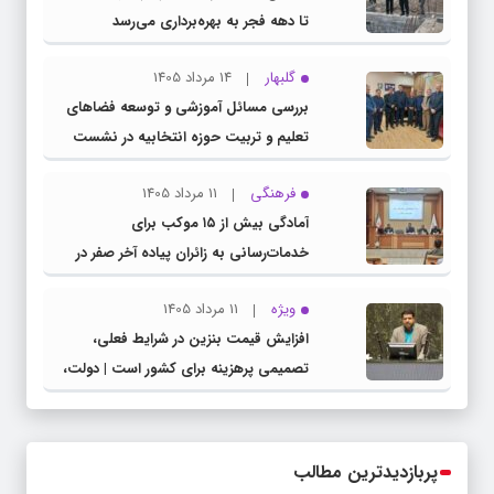
تا دهه فجر به بهره‌برداری می‌رسد
گلبهار
14 مرداد 1405
بررسی مسائل آموزشی و توسعه فضاهای
تعلیم و تربیت حوزه انتخابیه در نشست
مشترک عضو کمیسیون آموزش مجلس با
فرهنگی
11 مرداد 1405
مدیرکل آموزش و پرورش خراسان رضوی
آمادگی بیش از ۱۵ موکب برای
خدمات‌رسانی به زائران پیاده آخر صفر در
شهرستان چناران
ویژه
11 مرداد 1405
افزایش قیمت بنزین در شرایط فعلی،
تصمیمی پرهزینه برای کشور است | دولت،
قاچاق سوخت و عوامل اصلی ناترازی را
محدود کند، نه سفره مردم
پربازدیدترین مطالب