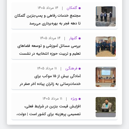
گلمکان
14 مرداد 1405
مجتمع خدمات رفاهی و پمپ‌بنزین گلمکان
تا دهه فجر به بهره‌برداری می‌رسد
گلبهار
14 مرداد 1405
بررسی مسائل آموزشی و توسعه فضاهای
تعلیم و تربیت حوزه انتخابیه در نشست
مشترک عضو کمیسیون آموزش مجلس با
فرهنگی
11 مرداد 1405
مدیرکل آموزش و پرورش خراسان رضوی
آمادگی بیش از ۱۵ موکب برای
خدمات‌رسانی به زائران پیاده آخر صفر در
شهرستان چناران
ویژه
11 مرداد 1405
افزایش قیمت بنزین در شرایط فعلی،
تصمیمی پرهزینه برای کشور است | دولت،
قاچاق سوخت و عوامل اصلی ناترازی را