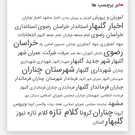
ابر برچسب ها
آموزش و پرورش
اخبار مشهد
اخبار چناران
آموزش و پرورش چنارن
اخبار گلبهار
استاندار خراسان رضوی
استانداری
خراسان رضوی
انتخابات
امام جمعه چناران
امام جمعه گلبهار
خراسان
جهاد کشاورزی
جهاد کشاورزی چناران
حسین امامی راد
رضوی
شرکت عمران شهر
سرقت
دانش آموزان
دهه فجر
شهر جدید گلبهار
گلبهار
شهرداری
شهرداری
شهردار گلبهار
شهرستان چناران
شهرداری گلبهار
چناران
فرماندار
فرماندار شهرستان چناران
شهرستان گلبهار
شورای شهر گلبهار
فرماندار گلبهار
چناران
فرمانداری چناران
فرمانداری گلبهار
فرمانده انتظامی شهرستان چناران
مجلس شورای اسلامی
مسکن مهر
مشهد
ویروس
واکسن کرونا
نماینده مجلس شورای اسلامی
هفته دولت
کلام تازه
چناران
کرونا
کلام تازه نیوز
کرونا
گلبهار
گلمکان