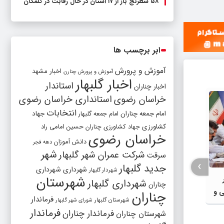
۵۸ شطرنج‌ باز از ۱۷ استان در حال رقابت در گلمکان
ابر برچسب ها
آموزش و پرورش
اخبار مشهد
آموزش و پرورش چنارن
اخبار گلبهار
استاندار
اخبار چناران
خراسان رضوی
استانداری خراسان رضوی
انتخابات
امام جمعه چناران
جهاد
امام جمعه گلبهار
کشاورزی
جهاد کشاورزی چناران
حسین امامی راد
خراسان رضوی
دانش آموزان
دهه فجر
شهر
شرکت عمران شهر گلبهار
سرقت
›
جدید گلبهار
شهرداری
شهرداری
شهردار گلبهار
شهرستان
شهرداری گلبهار
چناران
ی و
چناران
فرماندار
شهرستان گلبهار
شورای شهر گلبهار
فرماندار
فرماندار چناران
شهرستان چناران
پیگیری ارتقای درجه فرمانداری گلبهار در
رسیدگی 