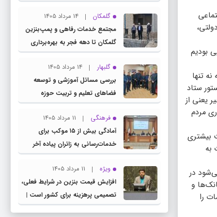
چناران
تماعی
گلمکان
14 مرداد 1405
دولتی،
مجتمع خدمات رفاهی و پمپ‌بنزین
گلمکان تا دهه فجر به بهره‌برداری
ی بودیم
می‌رسد
گلبهار
14 مرداد 1405
 نه تنها
بررسی مسائل آموزشی و توسعه
تور ستاد
فضاهای تعلیم و تربیت حوزه
ر یعنی از
انتخابیه در نشست مشترک عضو
ری مردم
فرهنگی
11 مرداد 1405
کمیسیون آموزش مجلس با مدیرکل
آمادگی بیش از ۱۵ موکب برای
آموزش و پرورش خراسان رضوی
سرعت بیشتری
خدمات‌رسانی به زائران پیاده آخر
 به
صفر در شهرستان چناران
ویژه
11 مرداد 1405
‌شود در
افزایش قیمت بنزین در شرایط فعلی،
نک‌ها و
تصمیمی پرهزینه برای کشور است |
ات را
دولت، قاچاق سوخت و عوامل اصلی