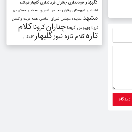
گلبهار
فرمانداری چناران
فرمانداری گلبهار
فرمانده
دستور کار استانداری خراسان رضوی قرار
روستای
انتظامی شهرستان چناران
مجلس شورای اسلامی
مسکن مهر
گرفت
شبکه ب
مشهد
واکسن
نماینده مجلس شورای اسلامی
هفته دولت
قرار گر
کلام
چناران
کرونا
ویروس کرونا
کرونا
تازه
گلبهار
کلام تازه نیوز
گلمکان