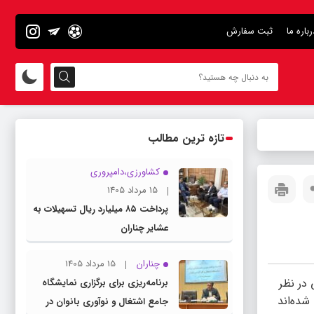
رباره ما
ثبت سفارش
تازه ترین مطالب
کشاورزی،دامپروری
15 مرداد 1405
پرداخت ۸۵ میلیارد ریال تسهیلات به
عشایر چناران
چناران
15 مرداد 1405
در نظر
برنامه‌ریزی برای برگزاری نمایشگاه
شده‌اند
جامع اشتغال و نوآوری بانوان در