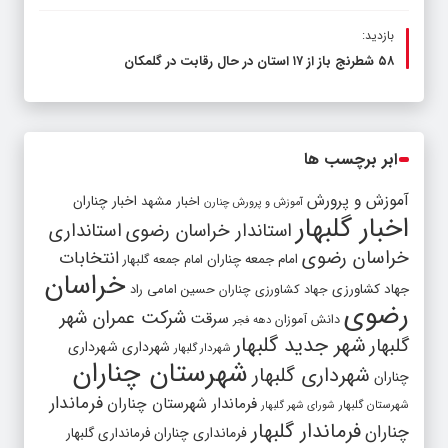
بازدید:
۵۸ شطرنج‌ باز از ۱۷ استان در حال رقابت در گلمکان
ابر برچسب ها
آموزش و پرورش
اخبار مشهد
اخبار چناران
آموزش و پرورش چنارن
اخبار گلبهار
استاندار خراسان رضوی
استانداری
خراسان رضوی
انتخابات
امام جمعه چناران
امام جمعه گلبهار
خراسان
جهاد کشاورزی
جهاد کشاورزی چناران
حسین امامی راد
رضوی
شرکت عمران شهر
سرقت
دانش آموزان
دهه فجر
شهر جدید گلبهار
گلبهار
شهرداری
شهرداری
شهردار گلبهار
شهرستان چناران
شهرداری گلبهار
چناران
فرماندار
فرماندار شهرستان چناران
شهرستان گلبهار
شورای شهر گلبهار
فرماندار گلبهار
چناران
فرمانداری چناران
فرمانداری گلبهار