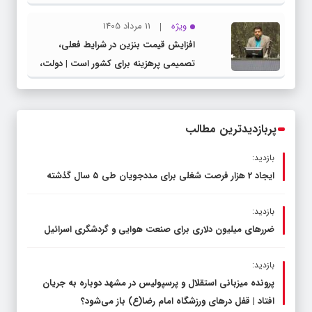
شهرستان چناران
ویژه
11 مرداد 1405
افزایش قیمت بنزین در شرایط فعلی،
تصمیمی پرهزینه برای کشور است | دولت،
قاچاق سوخت و عوامل اصلی ناترازی را
محدود کند، نه سفره مردم
پربازدیدترین مطالب
بازدید:
ایجاد 2 هزار فرصت شغلی برای مددجویان طی ۵ سال گذشته
بازدید:
ضررهای میلیون دلاری برای صنعت هوایی و گردشگری اسرائیل
بازدید:
پرونده میزبانی استقلال و پرسپولیس در مشهد دوباره به جریان
افتاد | قفل در‌های ورزشگاه امام رضا(ع) باز می‌شود؟