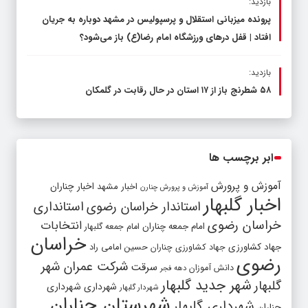
بازدید:
پرونده میزبانی استقلال و پرسپولیس در مشهد دوباره به جریان
افتاد | قفل در‌های ورزشگاه امام رضا(ع) باز می‌شود؟
بازدید:
۵۸ شطرنج‌ باز از ۱۷ استان در حال رقابت در گلمکان
ابر برچسب ها
آموزش و پرورش
اخبار مشهد
اخبار چناران
آموزش و پرورش چنارن
اخبار گلبهار
استاندار خراسان رضوی
استانداری
خراسان رضوی
انتخابات
امام جمعه چناران
امام جمعه گلبهار
خراسان
جهاد کشاورزی
جهاد کشاورزی چناران
حسین امامی راد
رضوی
شرکت عمران شهر
سرقت
دانش آموزان
دهه فجر
شهر جدید گلبهار
گلبهار
شهرداری
شهرداری
شهردار گلبهار
شهرستان چناران
شهرداری گلبهار
چناران