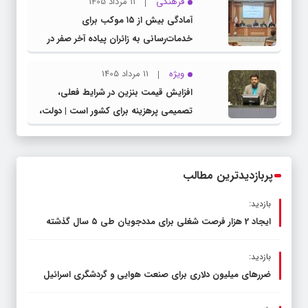
فرهنگی
11 مرداد 1405
مدیرکل آموزش و پرورش خراسان رضوی
آمادگی بیش از ۱۵ موکب برای
خدمات‌رسانی به زائران پیاده آخر صفر در
شهرستان چناران
ویژه
11 مرداد 1405
افزایش قیمت بنزین در شرایط فعلی،
تصمیمی پرهزینه برای کشور است | دولت،
قاچاق سوخت و عوامل اصلی ناترازی را
محدود کند، نه سفره مردم
پربازدیدترین مطالب
بازدید:
ایجاد 2 هزار فرصت شغلی برای مددجویان طی ۵ سال گذشته
بازدید:
ضررهای میلیون دلاری برای صنعت هوایی و گردشگری اسرائیل