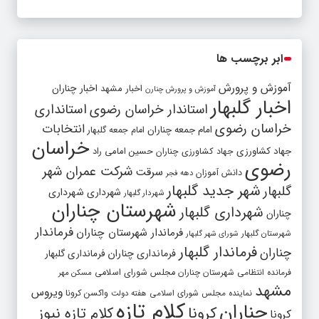
ابر برچسب ها
آموزش و پرورش
اخبار مشهد
اخبار چناران
آموزش و پرورش چنارن
اخبار گلبهار
استاندار خراسان رضوی
استانداری
خراسان رضوی
انتخابات
امام جمعه چناران
امام جمعه گلبهار
خراسان
جهاد کشاورزی
جهاد کشاورزی چناران
حسین امامی راد
رضوی
شرکت عمران شهر
سرقت
دانش آموزان
دهه فجر
شهر جدید گلبهار
گلبهار
شهرداری
شهرداری
شهردار گلبهار
شهرستان چناران
شهرداری گلبهار
چناران
فرماندار
فرماندار شهرستان چناران
شهرستان گلبهار
شورای شهر گلبهار
فرماندار گلبهار
چناران
فرمانداری چناران
فرمانداری گلبهار
فرمانده انتظامی شهرستان چناران
مجلس شورای اسلامی
مسکن مهر
مشهد
ویروس
واکسن کرونا
نماینده مجلس شورای اسلامی
هفته دولت
کلام تازه
چناران
کرونا
کلام تازه نیوز
کرونا