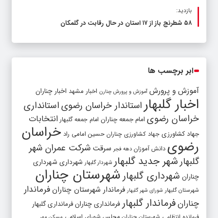
بازدید:
۵۸ شطرنج‌ باز از ۱۷ استان در حال رقابت در گلمکان
ابر برچسب ها
آموزش و پرورش
اخبار مشهد
اخبار چناران
آموزش و پرورش چنارن
اخبار گلبهار
استاندار خراسان رضوی
استانداری
خراسان رضوی
انتخابات
امام جمعه چناران
امام جمعه گلبهار
خراسان
جهاد کشاورزی
جهاد کشاورزی چناران
حسین امامی راد
رضوی
شرکت عمران شهر
سرقت
دانش آموزان
دهه فجر
شهر جدید گلبهار
گلبهار
شهرداری
شهرداری
شهردار گلبهار
شهرستان چناران
شهرداری گلبهار
چناران
فرماندار
فرماندار شهرستان چناران
شهرستان گلبهار
شورای شهر گلبهار
فرماندار گلبهار
چناران
فرمانداری چناران
فرمانداری گلبهار
فرمانده انتظامی شهرستان چناران
مجلس شورای اسلامی
مسکن مهر