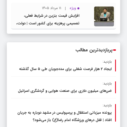
شهرستان چناران
ویژه
11 مرداد 1405
افزایش قیمت بنزین در شرایط فعلی،
تصمیمی پرهزینه برای کشور است | دولت،
قاچاق سوخت و عوامل اصلی ناترازی را
محدود کند، نه سفره مردم
پربازدیدترین مطالب
بازدید:
ایجاد 2 هزار فرصت شغلی برای مددجویان طی ۵ سال گذشته
بازدید:
ضررهای میلیون دلاری برای صنعت هوایی و گردشگری اسرائیل
بازدید:
پرونده میزبانی استقلال و پرسپولیس در مشهد دوباره به جریان
افتاد | قفل در‌های ورزشگاه امام رضا(ع) باز می‌شود؟