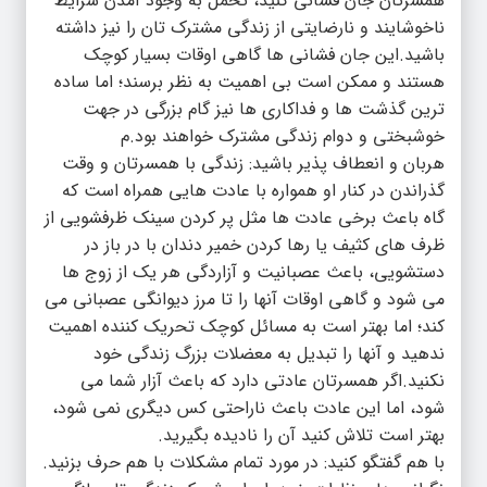
همسرتان جان فشانی کنید، تحمل به وجود آمدن شرایط
ناخوشایند و نارضایتی از زندگی مشترک تان را نیز داشته
باشید.این جان فشانی ها گاهی اوقات بسیار کوچک
هستند و ممکن است بی اهمیت به نظر برسند؛ اما ساده
ترین گذشت ها و فداکاری ها نیز گام بزرگی در جهت
خوشبختی و دوام زندگی مشترک خواهند بود.م
هربان و انعطاف پذیر باشید: زندگی با همسرتان و وقت
گذراندن در کنار او همواره با عادت هایی همراه است که
گاه باعث برخی عادت ها مثل پر کردن سینک ظرفشویی از
ظرف های کثیف یا رها کردن خمیر دندان با در باز در
دستشویی، باعث عصبانیت و آزاردگی هر یک از زوج ها
می شود و گاهی اوقات آنها را تا مرز دیوانگی عصبانی می
کند؛ اما بهتر است به مسائل کوچک تحریک کننده اهمیت
ندهید و آنها را تبدیل به معضلات بزرگ زندگی خود
نکنید.اگر همسرتان عادتی دارد که باعث آزار شما می
شود، اما این عادت باعث ناراحتی کس دیگری نمی شود،
بهتر است تلاش کنید آن را نادیده بگیرید.
با هم گفتگو کنید: در مورد تمام مشکلات با هم حرف بزنید.