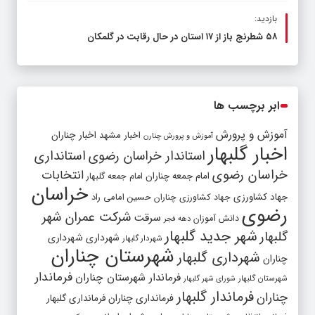
بازدید:
۵۸ شطرنج‌ باز از ۱۷ استان در حال رقابت در گلمکان
ابر برچسب ها
آموزش و پرورش
اخبار مشهد
اخبار چناران
آموزش و پرورش چنارن
اخبار گلبهار
استاندار خراسان رضوی
استانداری
خراسان رضوی
انتخابات
امام جمعه چناران
امام جمعه گلبهار
خراسان
جهاد کشاورزی
جهاد کشاورزی چناران
حسین امامی راد
رضوی
شرکت عمران شهر
سرقت
دانش آموزان
دهه فجر
شهر جدید گلبهار
گلبهار
شهرداری
شهرداری
شهردار گلبهار
شهرستان چناران
شهرداری گلبهار
چناران
فرماندار
فرماندار شهرستان چناران
شهرستان گلبهار
شورای شهر گلبهار
فرماندار گلبهار
چناران
فرمانداری چناران
فرمانداری گلبهار