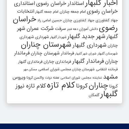
اخبار گلبهار
استاندار خراسان رضوی
استانداری
خراسان رضوی
انتخابات
امام جمعه چناران
امام جمعه گلبهار
خراسان
جهاد کشاورزی
جهاد کشاورزی چناران
حسین امامی راد
رضوی
شرکت عمران شهر
سرقت
دانش آموزان
دهه فجر
شهر جدید گلبهار
گلبهار
شهرداری
شهرداری
شهردار گلبهار
شهرستان چناران
شهرداری گلبهار
چناران
فرماندار
فرماندار شهرستان چناران
شهرستان گلبهار
شورای شهر گلبهار
فرماندار گلبهار
چناران
فرمانداری چناران
فرمانداری گلبهار
فرمانده انتظامی شهرستان چناران
مجلس شورای اسلامی
مسکن مهر
مشهد
ویروس
واکسن کرونا
نماینده مجلس شورای اسلامی
هفته دولت
کلام تازه
چناران
کرونا
کلام تازه نیوز
کرونا
گلبهار
گلمکان