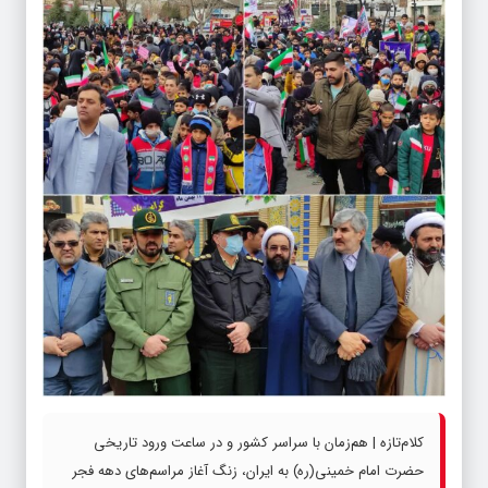
کلام‌تازه | هم‌زمان با سراسر کشور و در ساعت ورود تاریخی
حضرت امام خمینی(ره) به ایران، زنگ آغاز مراسم‌های دهه فجر