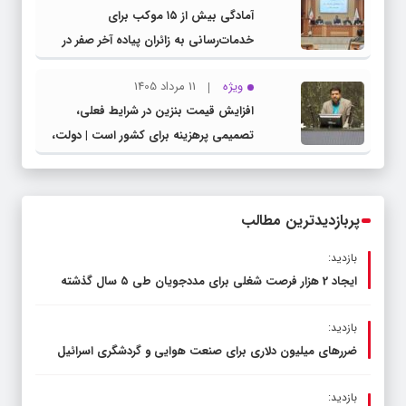
آمادگی بیش از ۱۵ موکب برای
خدمات‌رسانی به زائران پیاده آخر صفر در
شهرستان چناران
ویژه
11 مرداد 1405
افزایش قیمت بنزین در شرایط فعلی،
تصمیمی پرهزینه برای کشور است | دولت،
قاچاق سوخت و عوامل اصلی ناترازی را
محدود کند، نه سفره مردم
پربازدیدترین مطالب
بازدید:
ایجاد 2 هزار فرصت شغلی برای مددجویان طی ۵ سال گذشته
بازدید:
ضررهای میلیون دلاری برای صنعت هوایی و گردشگری اسرائیل
بازدید: