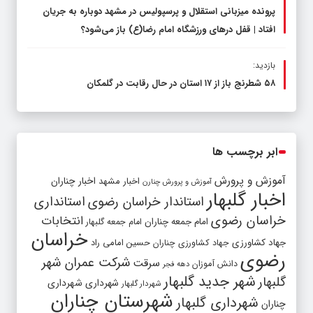
پرونده میزبانی استقلال و پرسپولیس در مشهد دوباره به جریان
افتاد | قفل در‌های ورزشگاه امام رضا(ع) باز می‌شود؟
بازدید:
۵۸ شطرنج‌ باز از ۱۷ استان در حال رقابت در گلمکان
ابر برچسب ها
آموزش و پرورش
اخبار مشهد
اخبار چناران
آموزش و پرورش چنارن
اخبار گلبهار
استاندار خراسان رضوی
استانداری
خراسان رضوی
انتخابات
امام جمعه چناران
امام جمعه گلبهار
خراسان
جهاد کشاورزی
جهاد کشاورزی چناران
حسین امامی راد
رضوی
شرکت عمران شهر
سرقت
دانش آموزان
دهه فجر
شهر جدید گلبهار
گلبهار
شهرداری
شهرداری
شهردار گلبهار
شهرستان چناران
شهرداری گلبهار
چناران