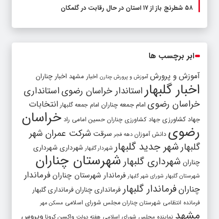
۵۸ شطرنج‌ باز از ۱۷ استان در حال رقابت در گلمکان
ابر برچسب ها
آموزش و پرورش
اخبار مشهد
اخبار چناران
آموزش و پرورش چنارن
اخبار گلبهار
استاندار خراسان رضوی
استانداری
خراسان رضوی
انتخابات
امام جمعه چناران
امام جمعه گلبهار
خراسان
جهاد کشاورزی
جهاد کشاورزی چناران
حسین امامی راد
رضوی
شرکت عمران شهر
سرقت
دانش آموزان
دهه فجر
شهر جدید گلبهار
گلبهار
شهرداری
شهرداری
شهردار گلبهار
شهرستان چناران
شهرداری گلبهار
چناران
فرماندار
فرماندار شهرستان چناران
شهرستان گلبهار
شورای شهر گلبهار
فرماندار گلبهار
چناران
فرمانداری چناران
فرمانداری گلبهار
فرمانده انتظامی شهرستان چناران
مجلس شورای اسلامی
مسکن مهر
مشهد
ویروس
واکسن کرونا
نماینده مجلس شورای اسلامی
هفته دولت