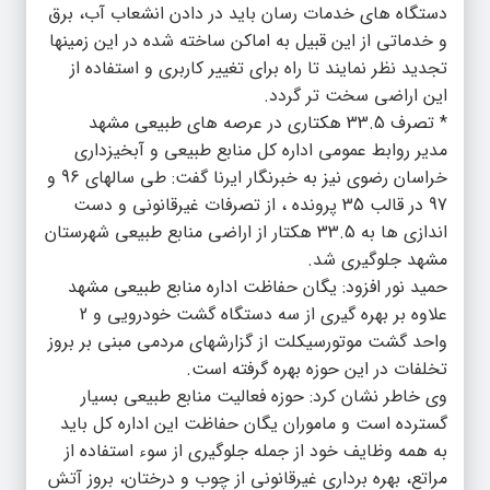
دستگاه های خدمات رسان باید در دادن انشعاب آب، برق
و خدماتی از این قبیل به اماکن ساخته شده در این زمینها
تجدید نظر نمایند تا راه برای تغییر کاربری و استفاده از
این اراضی سخت تر گردد.
* تصرف 33.5 هکتاری در عرصه های طبیعی مشهد
مدیر روابط عمومی اداره کل منابع طبیعی و آبخیزداری
خراسان رضوی نیز به خبرنگار ایرنا گفت: طی سالهای 96 و
97 در قالب 35 پرونده ، از تصرفات غیرقانونی و دست
اندازی ها به 33.5 هکتار از اراضی منابع طبیعی شهرستان
مشهد جلوگیری شد.
حمید نور افزود: یگان حفاظت اداره منابع طبیعی مشهد
علاوه بر بهره گیری از سه دستگاه گشت خودرویی و 2
واحد گشت موتورسیکلت از گزارشهای مردمی مبنی بر بروز
تخلفات در این حوزه بهره گرفته است.
وی خاطر نشان کرد: حوزه فعالیت منابع طبیعی بسیار
گسترده است و ماموران یگان حفاظت این اداره کل باید
به همه وظایف خود از جمله جلوگیری از سوء استفاده از
مراتع، بهره برداری غیرقانونی از چوب و درختان، بروز آتش