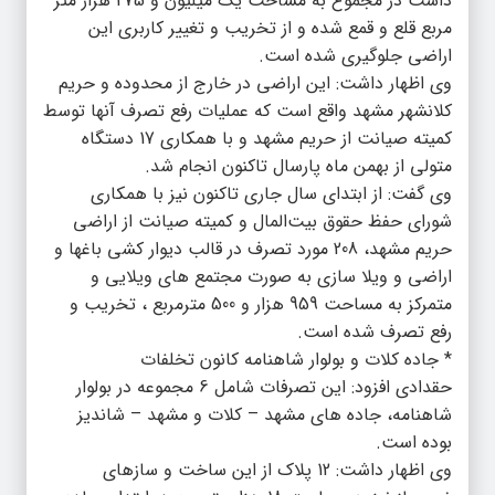
داشت در مجموع به مساحت یک میلیون و 275 هزار متر
مربع قلع و قمع شده و از تخریب و تغییر کاربری این
اراضی جلوگیری شده است.
وی اظهار داشت: این اراضی در خارج از محدوده و حریم
کلانشهر مشهد واقع است که عملیات رفع تصرف آنها توسط
کمیته صیانت از حریم مشهد و با همکاری 17 دستگاه
متولی از بهمن ماه پارسال تاکنون انجام شد.
وی گفت: از ابتدای سال جاری تاکنون نیز با همکاری
شورای حفظ حقوق بیت‌المال و کمیته صیانت از اراضی
حریم مشهد، 208 مورد تصرف در قالب دیوار کشی باغها و
اراضی و ویلا سازی به صورت مجتمع های ویلایی و
متمرکز به مساحت 959 هزار و 500 مترمربع ، تخریب و
رفع تصرف شده است.
* جاده کلات و بولوار شاهنامه کانون تخلفات
حقدادی افزود: این تصرفات شامل 6 مجموعه در بولوار
شاهنامه، جاده های مشهد – کلات و مشهد – شاندیز
بوده است.
وی اظهار داشت: 12 پلاک از این ساخت و سازهای