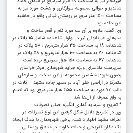
غیرمجاز نیز به مساحت 18 هزار مترمربع در ابتدای جاده
شاندیز و حوالی مجموعه سوارکاری و هشت مورد نیز به
مساحت 1500 متر مربع در روستای فیانی واقع در حاشیه
این جاده بود.
وی گفت: علاوه بر آن سه مورد قلع و قمع ساخت و
سازهای غیرقانونی نیز در بولوار شاهنامه شامل 15 پلاک در
شاهنامه 18 به مساحت 35 هزار مترمربع ، 58 پلاک در
شاهنامه 76 به مساحت 100 هزار مترمربع و 58 پلاک در
شاهنامه 67 به مساحت 150 هزار مترمربع بوده است.
سرپرست دادسرای ویژه جرایم شهرسازی مرکز خراسان
رضوی افزود: ششمین مجموعه از این ساخت و سازهای
متمرکز در اراضی خلق آباد در مسیر جاده مشهد – کلات در
قالب 72 مورد به مساحت 655 هزار متر مربع بود که اقدام
به رفع تصرف از آن‌ها شد.
* تفریح و سرمایه گذاری انگیزه اصلی تصرفات
وی در تشریح دلایل شکل گرفتن این نوع تصرفات در
اطراف مشهد اظهار داشت: برخی شهروندان با هدف ایجاد
یک مکان تفریحی و حیات خلوت در مناطق روستایی