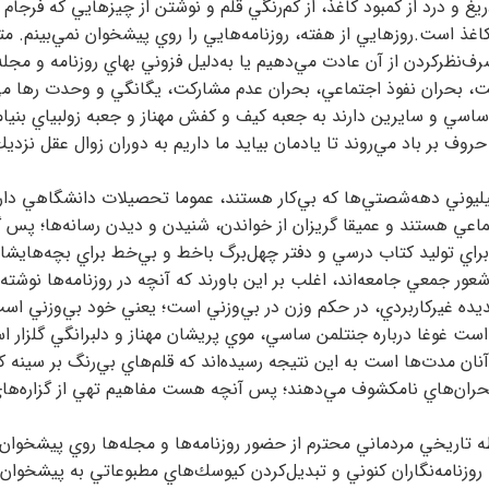
يغ و درد از كمبود كاغذ، از كم‌رنگي قلم و نوشتن از چيزهايي كه فرجام 
اغذ است.روزهايي از هفته، روزنامه‌هايي را روي پيشخوان نمي‌بينم. مت
رف‌نظركردن از آن عادت مي‌دهيم يا به‌‌دلیل فزوني بهاي روزنامه و مجله
يت، بحران نفوذ اجتماعي، بحران عدم مشاركت، يگانگي و وحدت رها می
 ساسي و سايرين دارند به جعبه كيف و كفش مهناز و جعبه زولبياي بنيا
ف بر باد مي‌روند تا يادمان بيايد ما داريم به دوران زوال عقل نزدي
رها حاكي از آن است که بيش از دو ميليون نفر از جمعيت 17ميليوني دهه‌شصتي‌ها كه بي‌كار هستند، عموما تحصيلات دانشگاهي 
ي هستند و عميقا گريزان از خواندن، شنيدن و ديدن رسانه‌ها؛ پس گ
 براي توليد كتاب درسي و دفتر چهل‌برگ باخط و بي‌خط براي بچه‌هايش
 جمعي جامعه‌اند، اغلب بر اين باورند كه آنچه در روزنامه‌ها نوشته ي
ديده غيركاربردي، در حكم وزن در بي‌وزني است؛ يعني خود بي‌وزني است
است غوغا درباره جنتلمن ساسي، موي پريشان مهناز و دلبرانگي گلزار 
ن مدت‌ها است به اين نتيجه رسيده‌اند که قلم‌هاي بي‌رنگ بر سينه كا
ز بحران‌هاي نامكشوف مي‌دهند؛ پس آنچه هست مفاهيم تهي از گزاره‌ه
 تاريخي مردماني محترم از حضور روزنامه‌ها و مجله‌ها روي پيشخوان‌
ي روزنامه‌نگاران كنوني و تبديل‌کردن كيوسك‌هاي مطبوعاتي به پيشخوان