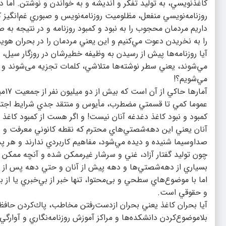
كاغذنويسي، به توليد تفكر و انديشه و به خواندن و نوشتن. اما در
روزنامه‌نويسي منفعل، مظلوميت روزنامه‌نويس و صبوري غم‌انگيز ك
داريم مردمان محجوب را به نبود و كمبود روزنامه و در نتيجه به ص
را به نخريدن دعوت مي‌كنيم و اين يعني مردمان را در بحران هو
آيا روزنامه‌ها پيش از رسيدن به وظيفه خطيرشان در روزگار سيل،
مي‌شوند، يعني سطر نوشته‌ها متلاشي، كلمات تجزيه می‌شوند و حرو
مي‌شويم؟!
آما
عموما كمي تا قسمتي مضطرب، مأيوس و منتقد جدي شرايط اجتماع
كمبود و نبود كاغذ دغدغه آنان نيست! و اگر هست از كمبود كاغذ
آنان يعني اين دهه‌شصتي‌هاي محترم كه نقطه كانوني معرفت و شعور
صداوسيما شنيده و ديده مي‌شود، مفاهيم كاربردي‌ ندارند و هر پ
چون توليد گفتار آزاد، غني و سرشار غيرممكن شده و آنچه ممكن 
بسياري از دهه‌شصتي‌ها و دهه پيش از آنان و حتي دهه پس از آنا
اما با موضوع‌هاي سطحي و بی‌محتوا، تنها خبر از بي‌خبري يا ا
و حقوقي است.
آيا بحران كاغذ يعني بحران ازدست‌رفتن مخاطب، پاك‌كردن حافظه
بلاموضوع‌كردن دانشكده‌ها و مراكز آموزش روزنامه‌نگاري و آوارگ