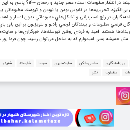
و بيسكويت ساقه‌طلايي؟ آيا سرنوشت راديو و تلويزيون و البته سينما در انتظار مطبوعات
‌انگيزه، تحريريه‌ها در كابوس بودن يا نبودن و كيوسك مطبوعاتي بي‌رو
ه‌نگاران در رنج اسنپ‌راني و تشكل‌هاي مطبوعاتي بدون اعتبار و اهم
ان فرضي مطبوعات و بينندگان فرضي راديو و تلويزيون بر اين باور پاي
ويدادها هستند. اميد به فرداي روشن كيوسك‌ها، خبرگزاري‌ها و سايت‌
ا مثل هميشه بسي اميدوارم كه به ساحل می‌توان رسيد، چون فردا روز 
روزنامه‌نگاری
ساسی‌مانکن
سایت‌خبری
سینما
شایسته
شنیدن
ات
مظطرب
نشر