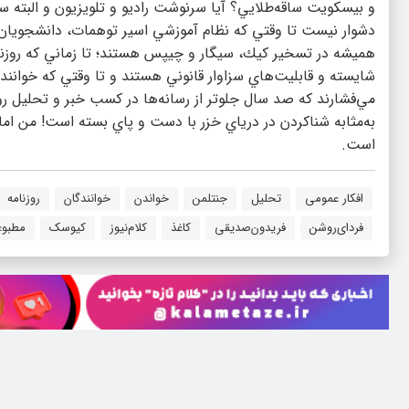
دشوار نيست تا وقتي كه نظام آموزشي اسير توهمات، دانشجويان بي
هميشه در تسخير كيك، سيگار و چيپس هستند؛ تا زماني كه روزنام
شايسته و قابليت‌هاي سزاوار قانوني هستند و تا وقتي كه خوانندگ
مي‌فشارند كه صد سال جلوتر از رسانه‌ها در كسب خبر و تحليل ر
به‌مثابه شناكردن در درياي خزر با دست و پاي بسته است! من ام
است.
افکار عمومی
تحلیل
جنتلمن
خواندن
خوانندگان
روزنامه
فردای‌روشن
فریدون‌صدیقی
کاغذ
کلام‌نیوز
کیوسک
مطبوع