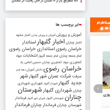
۵۸ شطرنج‌ باز از ۱۷ استان در حال رقابت در گلمکان
ابر برچسب ها
آموزش و پرورش
اخبار مشهد
آموزش و پرورش چنارن
اخبار گلبهار
استاندار
اخبار چناران
خراسان رضوی
استانداری خراسان رضوی
انتخابات
امام جمعه چناران
جهاد
امام جمعه گلبهار
کشاورزی
جهاد کشاورزی چناران
حسین امامی راد
خراسان رضوی
دانش آموزان
دهه فجر
شهر
شرکت عمران شهر گلبهار
سرقت
جدید گلبهار
شهرداری
شهرداری
شهردار گلبهار
›
شهرستان
شهرداری گلبهار
چناران
روزی
چناران
فرماندار
شهرستان گلبهار
شورای شهر گلبهار
فرماندار
فرماندار چناران
شهرستان چناران