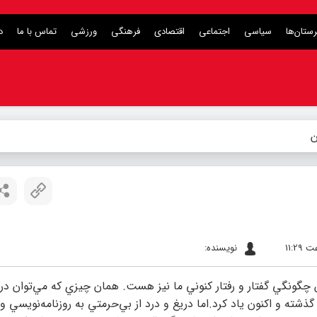
ستان‌ها
سیاسی
اجتماعی
اقتصادی
فرهنگی
ورزشی
تماس با ما
د
ن
نویسنده:
چگونگي گفتار و رفتار كنوني ما نیز هست. همان چيزي كه مي‌توان در 
ذشته و اكنون یاد کرد.اما دريغ و درد از بي‌حرمتي به روزنامه‌نويسي و 