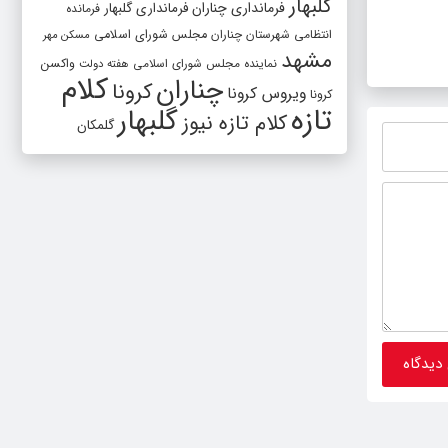
گلبهار
فرمانداری چناران
فرمانداری گلبهار
فرمانده
سلاح نامرئی ایران در تنگه هرمز
جهان پ
انتظامی شهرستان چناران
مجلس شورای اسلامی
مسکن مهر
و اثر 
مشهد
واکسن
نماینده مجلس شورای اسلامی
هفته دولت
کلام
چناران
کرونا
ویروس کرونا
کرونا
تازه
گلبهار
کلام تازه نیوز
گلمکان