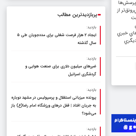
 است؛ عصر جديد و رحمان ١٤٠٠؟ پاسخ به اين پرسش‌ها
ناترازی را محدود کند، نه سفره مردم
نق‌تر از
پربازدیدترین مطالب
يت
بازدید:
هاي خبري
ایجاد 2 هزار فرصت شغلی برای مددجویان طی ۵
ديگري
سال گذشته
بازدید:
ضررهای میلیون دلاری برای صنعت هوایی و
گردشگری اسرائیل
بازدید:
پرونده میزبانی استقلال و پرسپولیس در مشهد دوباره
به جریان افتاد | قفل در‌های ورزشگاه امام رضا(ع) باز
می‌شود؟
بازدید: