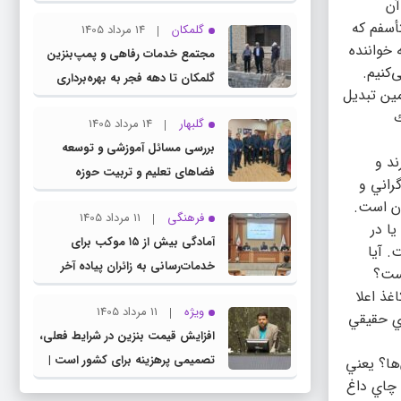
آن
چناران
أسفم كه
گلمکان
14 مرداد 1405
 خواننده
مجتمع خدمات رفاهی و پمپ‌بنزین
‌کنيم.
گلمکان تا دهه فجر به بهره‌برداری
مين تبديل
می‌رسد
ك
گلبهار
14 مرداد 1405
بررسی مسائل آموزشی و توسعه
دارند و
فضاهای تعلیم و تربیت حوزه
راني و
انتخابیه در نشست مشترک عضو
ان است.
فرهنگی
11 مرداد 1405
کمیسیون آموزش مجلس با مدیرکل
ا در
آمادگی بیش از ۱۵ موکب برای
آموزش و پرورش خراسان رضوی
. آيا
خدمات‌رسانی به زائران پیاده آخر
است؟
صفر در شهرستان چناران
غذ اعلا
ویژه
11 مرداد 1405
اي حقيقي
افزایش قیمت بنزین در شرایط فعلی،
تصمیمی پرهزینه برای کشور است |
ها؟ يعني
 چاي داغ
دولت، قاچاق سوخت و عوامل اصلی