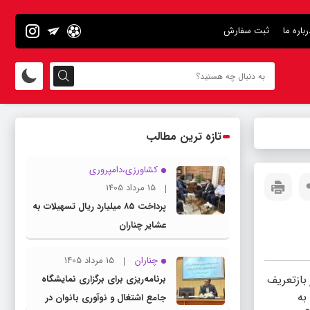
رباره ما
ثبت سفارش
تازه ترین مطالب
کشاورزی،دامپروری
15 مرداد 1405
پرداخت ۸۵ میلیارد ریال تسهیلات به
عشایر چناران
چناران
15 مرداد 1405
بازتعريف
برنامه‌ریزی برای برگزاری نمایشگاه
به
جامع اشتغال و نوآوری بانوان در