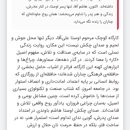
داشته‌اند. اکنون، هاشم آقا، تنها پسر اوستا، در کنار مادرش،
زندگی و هنر پدر را تداوم می‌بخشد؛ همان روح جاودانه‌ای که
چناران را زنده نگه می‌دارد.
کارگاه کوچک مرحوم اوستا علی‌آقا، دیگر تنها محل جوش و
لحیم و صدای چکش نیست؛ این مکان، روایت زندگی
نسلی است که در سایه‌ی صداقت و تلاش، مفهوم اصیل
«کار» را معنا کردند. در گذر دهه‌ها، سماورها، چراغ‌ها و
ابزارهای کهنه این کارگاه، فراتر از اشیاء، حامل بخشی از
حافظه‌ی فرهنگی چناران شده‌اند؛ حافظه‌ای از روزگاری که
روابط انسانی بر پایه اعتماد، امانت‌داری و انصاف استوار
بود. در جامعه امروز، که شتاب صنعت و تکنولوژی بسیاری
از سنت‌ها را خاموش کرده است، چنین مشاغل بومی و
اصیل، به‌سان چراغی فروزان، یادآور روح واقعی تلاش و
قناعت‌اند. صدای چکش اوستا هاشم باوندی در امتداد
صدای پدرش، گویی ندای تداوم است؛ استمرار هنر، نه در
ساخت فلز، بلکه در حفظ حرمت نانِ حلال و ارزش