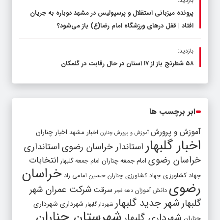
بازدید:
پرونده میزبانی استقلال و پرسپولیس در مشهد دوباره به جریان
افتاد | قفل در‌های ورزشگاه امام رضا(ع) باز می‌شود؟
بازدید:
۵۸ شطرنج‌ باز از ۱۷ استان در حال رقابت در گلمکان
ابر برچسب ها
آموزش و پرورش
اخبار مشهد
اخبار چناران
آموزش و پرورش چنارن
اخبار گلبهار
استاندار خراسان رضوی
استانداری
خراسان رضوی
انتخابات
امام جمعه چناران
امام جمعه گلبهار
خراسان
جهاد کشاورزی
جهاد کشاورزی چناران
حسین امامی راد
رضوی
شرکت عمران شهر
سرقت
دانش آموزان
دهه فجر
شهر جدید گلبهار
گلبهار
شهرداری
شهرداری
شهردار گلبهار
شهرستان چناران
شهرداری گلبهار
چناران