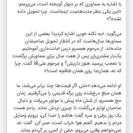
با اشاره به سماوری که بر دیوار آویخته است، می‌پرسم:
«این یکی بنظر مدت‌هاست اینجاست. چرا تحویل داده
نشده؟»
می‌گوید: «به نکته خوبی اشاره کردید! بعضی از این
سماورها سال‌هاست که در انتظار تحویل صاحبشان
مانده‌اند. از مرحوم همسرم درس امانت‌داری آموختیم.
یک‌بار مشتری‌ای پس از هفت سال برای سماورش برگشت؛
با تعجب پرسید هنوز داریش؟ و مرحوم علی‌آقا گفت: چرا
که نه، همان‌جا روی همان طاقچه است!»
او ادامه می‌دهد:«حتی اگر قیمت‌ها چند برابر می‌شد، ما
همان مبلغ درج‌شده روی برگه قدیمی را می‌گرفتیم. زمان
حج همسرم، از شش ماه پیش با موتور می‌رفت و دنبال
صاحبان لوازم می‌گشت تا چیزی نزدش نماند. یادم هست
یک روز برفی و سرد گفت هاشم را صدا کن، برویم وسایل
مردم را بدهیم. گفتم هوا خراب است، صبر کن. گفت نه،
نمی‌خواهم وقتی می‌روم، حقی از کسی بر گردنم بماند.