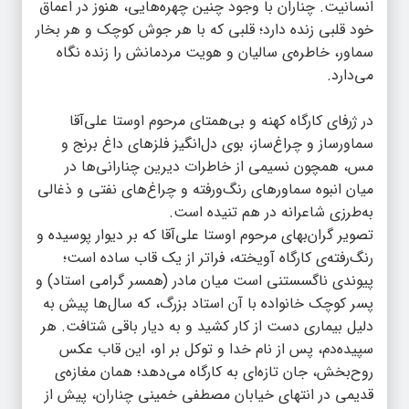
انسانیت.
چناران
با وجود چنین چهره‌هایی، هنوز در اعماق
خود قلبی زنده دارد؛ قلبی که با هر جوش کوچک و هر بخار
سماور، خاطره‌ی سالیان و هویت مردمانش را زنده نگاه
می‌دارد.
در ژرفای کارگاه کهنه و بی‌همتای مرحوم اوستا علی‌آقا
سماورساز و چراغ‌ساز، بوی دل‌انگیز فلزهای داغ برنج و
مس، همچون نسیمی از خاطرات دیرین چنارانی‌ها در
میان انبوه سماورهای رنگ‌و‌رفته و چراغ‌های نفتی و ذغالی
به‌طرزی شاعرانه در هم تنیده است.
تصویر گران‌بهای مرحوم اوستا علی‌آقا که بر دیوار پوسیده و
رنگ‌رفته‌ی کارگاه آویخته، فراتر از یک قاب ساده است؛
پیوندی ناگسستنی است میان مادر (همسر گرامی استاد) و
پسر کوچک خانواده با آن استاد بزرگ، که سال‌ها پیش به
دلیل بیماری دست از کار کشید و به دیار باقی شتافت. هر
سپیده‌دم، پس از نام خدا و توکل بر او، این قاب عکس
روح‌بخش، جان تازه‌ای به کارگاه می‌دهد؛ همان مغازه‌ی
قدیمی در انتهای خیابان مصطفی خمینی چناران، پیش از