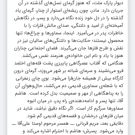
دیوار پارک ملت، که هنوز گرمای نسل‌های گذشته در آن
جریان دارد. مادر، چون ریشه‌ای استوار از چنار، گرمای یاد
گذشته را در دل خود زنده نگاه می‌دارد و پسر، در نگاهش
آمیخته‌ای از امید و دلتنگی، صدای مالش فلزات را با
خاطرات پدر در می‌آمیزد. اینجا، سماورها و چراغ‌ها؛ تنها
محصول نیستند؛ حکایت‌ها و دلتنگی‌های سالیان نیز در
نقش و طرح فلزها جان می‌گیرند. فضای اجتماعی چناران
هنوز با یاد و نام این خانواده‌ی هنرمند نفس می‌کشد.
هنگامی که آفتاب عصرگاهی پاییزی پشت قله‌های اخلمد
فرو می‌نشیند و سرمای شبانه بر شهر می‌وزد، گرمای درون
کارگاه بیش از همیشه جان‌فزا می‌شود. بوی چای زعفرانی
که با شعله‌ی سماوری قدیمی دم می‌کشد، حال‌وهوای آن
را به پناهگاهی از مهر و صمیمیت بدل کرده است. هاشم
آقا، تنها پسر و ادامه‌دهنده‌ی راه پدر، در میان انبوه
سماورها سرگرم کار است. اگر نگاه دقیق نباشد، شاید در
میان فلزهای درخشان و قفسه‌های قدیمی گم شود.
دقایقی بعد، مریم قربانی ــ همسر مرحوم اوستا علی‌آقا ــ
وارد می‌شود. پسرش؛ هاشم با احترام اشاره می‌کند و