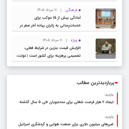
مشترک عضو کمیسیون آموزش مجلس با
فرهنگی
11 مرداد 1405
مدیرکل آموزش و پرورش خراسان رضوی
آمادگی بیش از ۱۵ موکب برای
خدمات‌رسانی به زائران پیاده آخر صفر در
شهرستان چناران
ویژه
11 مرداد 1405
افزایش قیمت بنزین در شرایط فعلی،
تصمیمی پرهزینه برای کشور است | دولت،
قاچاق سوخت و عوامل اصلی ناترازی را
محدود کند، نه سفره مردم
پربازدیدترین مطالب
بازدید:
ایجاد 2 هزار فرصت شغلی برای مددجویان طی ۵ سال گذشته
بازدید:
ضررهای میلیون دلاری برای صنعت هوایی و گردشگری اسرائیل