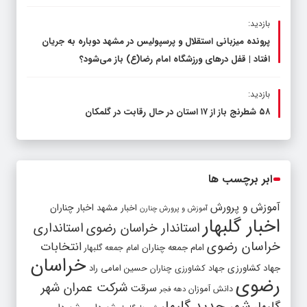
بازدید:
پرونده میزبانی استقلال و پرسپولیس در مشهد دوباره به جریان
افتاد | قفل در‌های ورزشگاه امام رضا(ع) باز می‌شود؟
بازدید:
۵۸ شطرنج‌ باز از ۱۷ استان در حال رقابت در گلمکان
ابر برچسب ها
آموزش و پرورش
اخبار مشهد
اخبار چناران
آموزش و پرورش چنارن
اخبار گلبهار
استاندار خراسان رضوی
استانداری
خراسان رضوی
انتخابات
امام جمعه چناران
امام جمعه گلبهار
خراسان
جهاد کشاورزی
جهاد کشاورزی چناران
حسین امامی راد
رضوی
شرکت عمران شهر
سرقت
دانش آموزان
دهه فجر