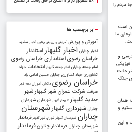
۵۸ شطرنج‌ باز از ۱۷ استان در حال رقابت در گلمکان
ا مردم را
ان است
ابر برچسب ها
رهای ما
ست.
آموزش و پرورش
اخبار مشهد
آموزش و پرورش چنارن
اخبار گلبهار
استاندار
اخبار چناران
سترسی و
خراسان رضوی
استانداری خراسان رضوی
 فیزیکی
انتخابات
امام جمعه چناران
جهاد
امام جمعه گلبهار
تر حالت
کشاورزی
جهاد کشاورزی چناران
حسین امامی راد
ای جنگ
خراسان رضوی
دانش آموزان
دهه فجر
شهر
شرکت عمران شهر گلبهار
سرقت
جدید گلبهار
ه همان
شهرداری
شهرداری
شهردار گلبهار
شهرستان
شهرداری گلبهار
هستیم و
چناران
چناران
فرماندار
شهرستان گلبهار
شورای شهر گلبهار
 و این
فرماندار
فرماندار چناران
شهرستان چناران