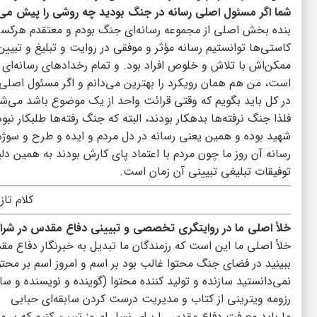
شما اگر مسئول اصلی رسانه در جنگ بودید چه روشی را پیش می‌گ
بنده بخش اصلی از مجموعه رسانه‌ای جنگ بودم و معتقدم هرکسی
کاستی‌ها توانستیم رسانه مؤثر و موفقی در روایت و تبلیغ و تبی
ممکن‌اش با تلاش و خلوص افراد بود. و تمام رخدادهای رسانه‌ای
است، من هم همان رویکرد را بهترین می‌دانم و اگر مسئول اصلی‌
در کل باید بگویم که وقتی قرائت واحد از یک موضوع باشد می‌
فلذا جنگ نرفته‌ها بدهکار بودند، البته که جنگ رفته‌ها طلبکار نب
شهید بوده و همین یعنی رسانه در دل مردم و ایده و طرح و سوژه
رسانه آن روز ما چون مردم با اعتماد پای کارش بودند به همین د
توفیقات تبلیغی تبیینی آن زمان است.
کلام تاز
خلأ اصلی ما در روایتگری تخصصی و تبیینی دفاع مقدس در شر
خلأ اصلی ما این است که رزمندگان ما تبدیل به خبرنگار دفاع مق
ببینید در فضای جنگ محتوا غالب بود بر اسم و امروز اسم بر محتو
نمی‌دانستید سازنده و تولید کننده محتوا (گوینده و نویسنده و س
رزومه ویترینی از کتاب و مدیریت درست کردن سابقه‌ای حبابی
ما باید معرفت دفاع مقدس را برای نسل امروز تبیین کنیم که بر 