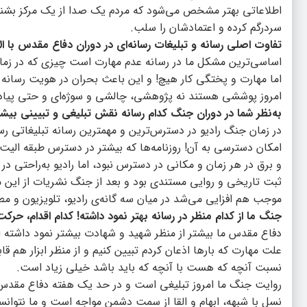
اطلاعاتی بهتر مشخص می‌شود که مردم یک صدا از یک مرکز بشنوند 
سردرگم کرده و اعتمادشان را سلب.
تفاوت اصلی رسانه و تبلیغات رسانه‌ای در دوران دفاع مقدس با 
اساسی‌ترین مشکل ما در رسانه عدم مهارت است چیزی که در ز
اما مهارت و پختگی کار هیچ! و این باعث بحران در هویت رسان
امروز پوششی هستند نه پژوهشی، چالشی و سوژه‌ای و حتی پیا
به‌نظر شما در دوران جنگ کدام رسانه نقش تبلیغی و تبیینی بی
در زمان جنگ رادیو در دسترس‌ترین و مهمترین رسانه تبلیغاتی رسانه
امکان دسترسی به آن! روزنامه‌ها که بیشتر در دسترس طبقه ال
و برق در هر زمان و مکانی در دسترس نبود، اما رادیو به‌راحتی د
ثبت تاریخی و روایی مستندی بود و بعد از جنگ نشریات از این 
موجب هم افزایی می‌شد در میان سه گانه‌ی رادیو، تلویزیون و مط
جنگ ما از کدام منظر در رسانه بهتر نمود داشته! کدام اقدام، حرکت 
دفاع مقدس ما بیشتر از منظر شهید و شهادت بیشتر نمود داشته ام
علت مهارت که بارها اذعان کردم تبیین کنیم و از منظر ابزار هم قا
نسبت آنچه که هست با آنچه که باید باشد خیلی زیاد است.
روایت جنگ ما امروز تبلیغی است و در حد یک هفته دفاع مقدس و
نسل با شبهه، ابهام و القا از سمت دشمن مواجه است و ما نتوانست