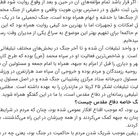
 قرار باشد تمام مؤلفه‌های آن در حین و بعد از وقوع روایت شود قطعاً
تی ثبت دقیق و در دسترس بودن هویت واقعی و حقیقی از جنگ مخص
جنگ‌ها با خدشه و ابهام همراه بوده است، جنگ تحمیلی ما در یک بز
مکانات و تجهیزات اما با بهترین حد کیفی روایت همراه بود که این 
 حاکمه! برای تفهیم بهتر این موضوع به سراغ یکی از مدیران وقت رسان
ده‌ایم.
ون مطبوعاتی وزارت ارشاد از سال ۵۸ وارد سپاه و واحد تبلیغات آن شده و تا آخر جنگ در بخش‌های مختلف تبلیغ
ست. و شاخص‌ترین فعالیت او در سپاه محمد (ص) بوده که طرح کاروا
 و دیاری را قبل از اعزام به جبهه، همراه با امام جمعه و مسئولین آن 
 روحیه رزمندگان و مردم بوده و خروجی آن سپاه صد هزارنفری در ورزشگ
عد مسئول دبیرخانه ستاد مرکزی پشتیبانی جنگ شده و در اصل مسئول پرو
رسانه‌ای سپاه محمد (ص) و کاروان کربلا شده و در مقطعی مسئولیت تبلیغات لشکر ۲۵ کربلا در مازندران را به عهده داشته ا
یغی رسانه‌ای در دفاع مقدس است، با ما در این گفتگو همراه شوید:
ر جنگ خاصه دفاع مقدس چیست؟
ود، که موجب اقناع افکار عمومی شده بود، چنان که مردم در شرایط 
نان به جبهه کمک می‌کردند و از همه چیزشان در این راه می‌گذشتند، 
ردند.
این یقین موجب شریک شدن مردم با حاکمیت در جنگ بود، یعنی چه در ب