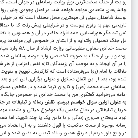
روایت از جنگ سخت‌ترین نوع روایت رسانه‌ای در جهان است، که اگر
چالش‌های متعددی مواجه خواهد شد، در اصل وجودی چنین روای
توسط شاهدان عینی آن مهمترین محل مسئله است که در خیلی از 
تاریخی مهم به وقوع پیوست و در شرایطی پیش رفت که با حداقل ا
نمی‌شد مگر هم‌راستایی همه افراد حاضر در آن و همسویی با نظام
دل جنگ تحمیلی رفته‌ایم و از ایشان در خصوص این مولفه‌ها پرسی
محمد خدادی معا
بوده و پس از جنگ به صورت تخصصی وارد عرصه رسانه‌ای شده ا
را در آن ایجاد و به موجب آن رزمندگان تازه نفس اعزامی از هر شهر
ملاقات با امام (ره) می‌فرستاده است که کارکردش تهییج و تقویت
شده بود، بعد از این اتفاق مسئول و متولی برگزاری این امر و ب
ادامه می‌خوانید گفتگوی من با محمد خدادی در خصوص جایگاه تبل
به عنوان اولین سوال خواستم بپرسم، نقش رسانه و تبلیغات د
جریان تبلیغاتی در دفاع مقدس یک موضوع حیاتی و بشدت مهمی ب
نبود مایحتاج ضروری زندگی و با دادن یک یا چند شهید، اما همچ
رسانه موجود از سمت حاکمیت را قبول داشتند و به آن اعتماد می‌ک
در واقع باور مردم از طریق همین رسانه تبدیل به یقین شده و 