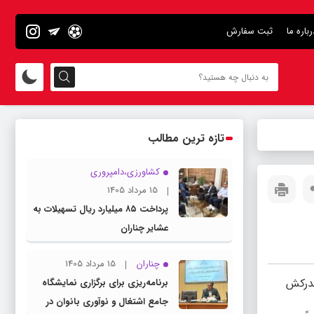
رباره ما
ثبت سفارش
تازه ترین مطالب
کشاورزی،دامپروری
15 مرداد 1405
پرداخت ۸۵ میلیارد ریال تسهیلات به
عشایر چناران
چناران
15 مرداد 1405
مدرکش
برنامه‌ریزی برای برگزاری نمایشگاه
جامع اشتغال و نوآوری بانوان در