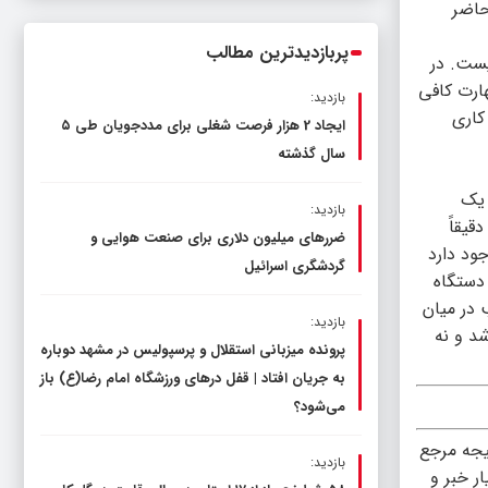
حاضر
ناترازی را محدود کند، نه سفره مردم
پربازدیدترین مطالب
یست. در
هارت کافی
بازدید:
کاری
ایجاد 2 هزار فرصت شغلی برای مددجویان طی ۵
سال گذشته
 یک
بازدید:
قیقاً
ضررهای میلیون دلاری برای صنعت هوایی و
ود دارد
گردشگری اسرائیل
 دستگاه
 در میان
بازدید:
د و نه
پرونده میزبانی استقلال و پرسپولیس در مشهد دوباره
به جریان افتاد | قفل در‌های ورزشگاه امام رضا(ع) باز
می‌شود؟
یجه مرجع
بازدید:
ر خبر و