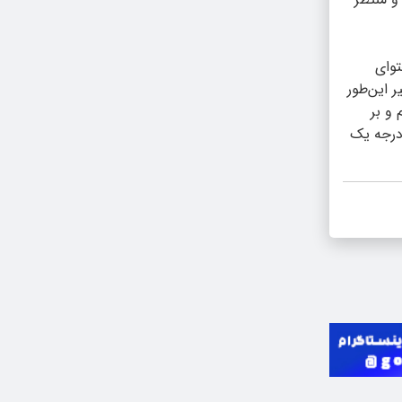
توای
 این‌طور
و بر
 درجه یک