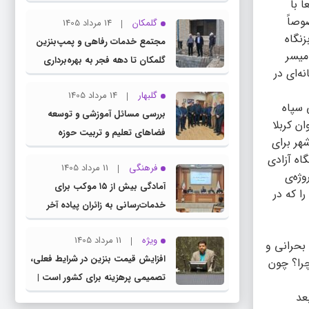
 با
چناران
وصاً
گلمکان
14 مرداد 1405
نگاه
مجتمع خدمات رفاهی و پمپ‌بنزین
میسر
گلمکان تا دهه فجر به بهره‌برداری
ه‌ای در
می‌رسد
گلبهار
14 مرداد 1405
اتی سپاه
بررسی مسائل آموزشی و توسعه
ن کربلا
فضاهای تعلیم و تربیت حوزه
شهر برای
انتخابیه در نشست مشترک عضو
اه آزادی
فرهنگی
11 مرداد 1405
کمیسیون آموزش مجلس با مدیرکل
ژه‌ی
آمادگی بیش از ۱۵ موکب برای
آموزش و پرورش خراسان رضوی
ست. مطلبی را که در
خدمات‌رسانی به زائران پیاده آخر
صفر در شهرستان چناران
ویژه
11 مرداد 1405
بحرانی و
افزایش قیمت بنزین در شرایط فعلی،
چرا؟ چون
تصمیمی پرهزینه برای کشور است |
عد
دولت، قاچاق سوخت و عوامل اصلی