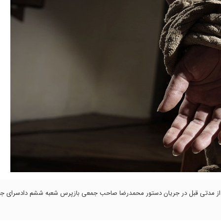
 22 ساله تهرانی از دو پسر آدم ربا از مدتی قبل در جریان دستور محمدرضا صاحب جمعی بازپرس شعبه ششم دادسرای 