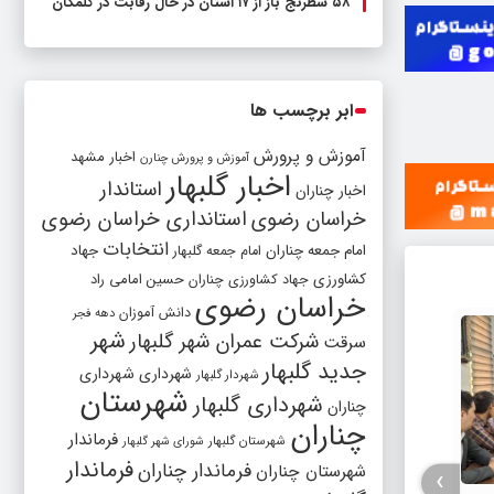
۵۸ شطرنج‌ باز از ۱۷ استان در حال رقابت در گلمکان
ابر برچسب ها
آموزش و پرورش
اخبار مشهد
آموزش و پرورش چنارن
اخبار گلبهار
استاندار
اخبار چناران
خراسان رضوی
استانداری خراسان رضوی
انتخابات
امام جمعه چناران
جهاد
امام جمعه گلبهار
کشاورزی
جهاد کشاورزی چناران
حسین امامی راد
خراسان رضوی
دانش آموزان
دهه فجر
شهر
شرکت عمران شهر گلبهار
سرقت
جدید گلبهار
شهرداری
شهرداری
شهردار گلبهار
شهرستان
شهرداری گلبهار
چناران
چناران
فرماندار
شهرستان گلبهار
شورای شهر گلبهار
فرماندار
فرماندار چناران
شهرستان چناران
›