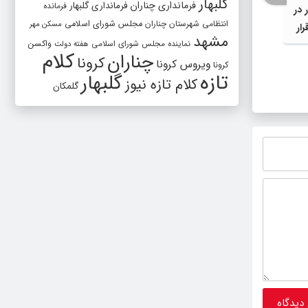
گلبهار
فرمانداری چناران
فرمانداری گلبهار
فرمانده
 در
انتظامی شهرستان چناران
مجلس شورای اسلامی
مسکن مهر
ار
مشهد
واکسن
نماینده مجلس شورای اسلامی
هفته دولت
کلام
چناران
کرونا
ویروس کرونا
کرونا
توسعه مشاغل خانگی و توانمندسازی
اجرای 
تازه
گلبهار
کلام تازه نیوز
بانوان روستایی در اولویت برنامه‌های
همکاری 
گلمکان
گلبهار قرار دارد
آسیب‌ه