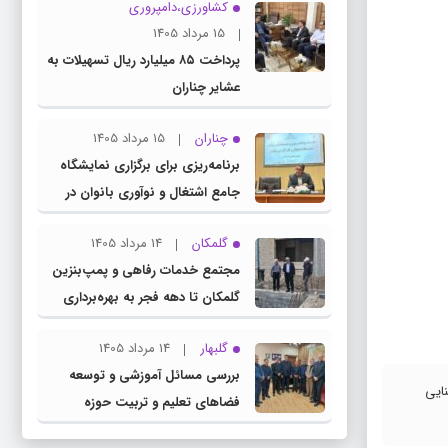
کشاورزی،دامپروری
15 مرداد 1405
پرداخت ۸۵ میلیارد ریال تسهیلات به
عشایر چناران
چناران
15 مرداد 1405
برنامه‌ریزی برای برگزاری نمایشگاه
جامع اشتغال و نوآوری بانوان در
چناران
گلمکان
14 مرداد 1405
مجتمع خدمات رفاهی و پمپ‌بنزین
گلمکان تا دهه فجر به بهره‌برداری
می‌رسد
گلبهار
14 مرداد 1405
بررسی مسائل آموزشی و توسعه
جنایی
فضاهای تعلیم و تربیت حوزه
انتخابیه در نشست مشترک عضو