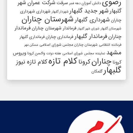
رضوی
شرکت عمران شهر
سرقت
دانش آموزان
دهه فجر
شهر جدید گلبهار
گلبهار
شهرداری
شهرداری
شهردار گلبهار
شهرستان چناران
شهرداری گلبهار
چناران
فرماندار
فرماندار شهرستان چناران
شهرستان گلبهار
شورای شهر گلبهار
فرماندار گلبهار
چناران
فرمانداری چناران
فرمانداری گلبهار
فرمانده انتظامی شهرستان چناران
مجلس شورای اسلامی
مسکن مهر
مشهد
ویروس
واکسن کرونا
نماینده مجلس شورای اسلامی
هفته دولت
کلام تازه
چناران
کرونا
کلام تازه نیوز
کرونا
گلبهار
گلمکان