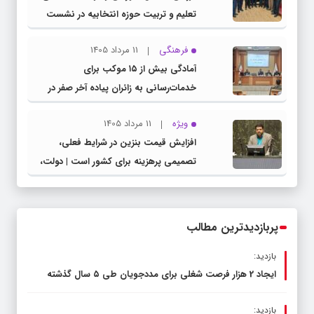
تعلیم و تربیت حوزه انتخابیه در نشست
مشترک عضو کمیسیون آموزش مجلس با
فرهنگی
11 مرداد 1405
مدیرکل آموزش و پرورش خراسان رضوی
آمادگی بیش از ۱۵ موکب برای
خدمات‌رسانی به زائران پیاده آخر صفر در
شهرستان چناران
ویژه
11 مرداد 1405
افزایش قیمت بنزین در شرایط فعلی،
تصمیمی پرهزینه برای کشور است | دولت،
قاچاق سوخت و عوامل اصلی ناترازی را
محدود کند، نه سفره مردم
پربازدیدترین مطالب
بازدید:
ایجاد 2 هزار فرصت شغلی برای مددجویان طی ۵ سال گذشته
بازدید: