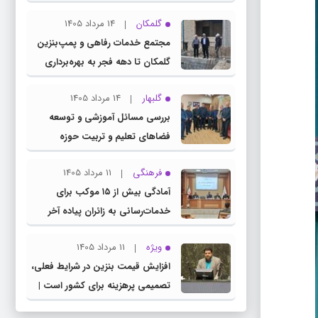
چناران
گلمکان
14 مرداد 1405
مجتمع خدمات رفاهی و پمپ‌بنزین
گلمکان تا دهه فجر به بهره‌برداری
می‌رسد
گلبهار
14 مرداد 1405
بررسی مسائل آموزشی و توسعه
فضاهای تعلیم و تربیت حوزه
انتخابیه در نشست مشترک عضو
فرهنگی
11 مرداد 1405
کمیسیون آموزش مجلس با مدیرکل
آمادگی بیش از ۱۵ موکب برای
آموزش و پرورش خراسان رضوی
خدمات‌رسانی به زائران پیاده آخر
صفر در شهرستان چناران
ویژه
11 مرداد 1405
افزایش قیمت بنزین در شرایط فعلی،
تصمیمی پرهزینه برای کشور است |
دولت، قاچاق سوخت و عوامل اصلی