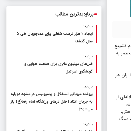
ناترازی را محدود کند، نه سفره مردم
پربازدیدترین مطالب
بازدید:
ایجاد 2 هزار فرصت شغلی برای مددجویان طی ۵
سال گذشته
سم تشییع
نحصر به
بازدید:
ضررهای میلیون دلاری برای صنعت هوایی و
گردشگری اسرائیل
یران هر
بازدید:
پرونده میزبانی استقلال و پرسپولیس در مشهد دوباره
ه‌ای از
به جریان افتاد | قفل در‌های ورزشگاه امام رضا(ع) باز
درانه،
می‌شود؟
داعش،
ت، سنگ
بازدید: