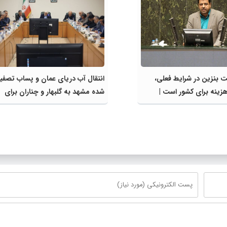
 بنزین در شرایط فعلی،
انتقال آب دریای عمان و پساب تصفی
زینه برای کشور است |
شده مشهد به گلبهار و چناران برای
ق سوخت و عوامل اصلی
مصارف صنعتی و کشاورزی | لزوم تس
محدود کند، نه سفره مردم
در اجرای پروژه‌های قطار و آزادراه م
گلبهار- چناران