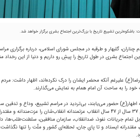
ت: باشکوه‌ترین تشییع تاریخ با بزرگ‌ترین اجتماع بشری برگزار خواهد شد.
م چناران، گلبهار و طرقبه در مجلس شورای اسلامی، درباره برگزاری مرا
ترین اجتماع بشری در طول تاریخ را پیشِ رو داریم و دنیا از این رخداد م
ضا(ع) علیرغم آنکه محضر ایشان را درک نکرده‌اند، اظهار داشت: مردم ا
 خود را به ساحت آن امام همام به نمایش می‌گذارند.
طهار(ع) حضور می‌یابند، بی‌تردید در مراسم تشییع، وداع و تدفین سلال
تبار نبوی، علوی و فاطمی که هم توفیق دیدارش را داشته‌اند و هم 37 سال از 47 سال انقلاب عزتمندانه انقلاب‌شان را عزت‌مندانه و مقت
قابل تمام جریانات نفوذ، ضدانقلاب، سازمان منافقین، سلطنت‌طلب‌ها، 
، مقتدرانه ایستاد و تا پایِ جان، لحظه‌ای کشور و ملّت را تنها نگذاش
.