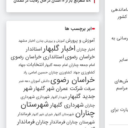
۵۸ شطرنج‌ باز از ۱۷ استان در حال رقابت در گلمکان
ساماندهی
کشور
ابر برچسب ها
سانی به
آموزش و پرورش
اخبار مشهد
آموزش و پرورش چنارن
اخبار گلبهار
استاندار
اخبار چناران
خراسان رضوی
استانداری خراسان رضوی
سایر
انتخابات
امام جمعه چناران
جهاد
امام جمعه گلبهار
کشاورزی
جهاد کشاورزی چناران
حسین امامی راد
خراسان رضوی
خش‌های
دانش آموزان
دهه فجر
شهر
مراسم
شرکت عمران شهر گلبهار
سرقت
جدید گلبهار
شهرداری
شهرداری
شهردار گلبهار
شهرستان
شهرداری گلبهار
چناران
ارت برای
چناران
فرماندار
شهرستان گلبهار
شورای شهر گلبهار
فرماندار
فرماندار چناران
شهرستان چناران