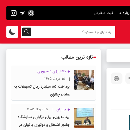
رباره ما
ثبت سفارش
تازه ترین مطالب
کشاورزی،دامپروری
15 مرداد 1405
پرداخت ۸۵ میلیارد ریال تسهیلات به
عشایر چناران
چناران
15 مرداد 1405
برنامه‌ریزی برای برگزاری نمایشگاه
جامع اشتغال و نوآوری بانوان در