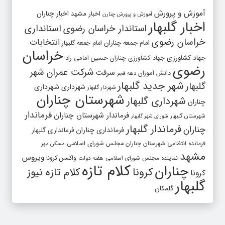
آموزش و پرورش
اخبار مشهد
اخبار چناران
آموزش و پرورش چنارن
اخبار گلبهار
استاندار خراسان رضوی
استانداری
خراسان رضوی
انتخابات
امام جمعه چناران
امام جمعه گلبهار
خراسان
جهاد کشاورزی
جهاد کشاورزی چناران
حسین امامی راد
رضوی
شرکت عمران شهر
سرقت
دانش آموزان
دهه فجر
شهر جدید گلبهار
گلبهار
شهرداری
شهرداری
شهردار گلبهار
شهرستان چناران
شهرداری گلبهار
چناران
فرماندار
فرماندار شهرستان چناران
شهرستان گلبهار
شورای شهر گلبهار
فرماندار گلبهار
چناران
فرمانداری چناران
فرمانداری گلبهار
فرمانده انتظامی شهرستان چناران
مجلس شورای اسلامی
مسکن مهر
مشهد
ویروس
واکسن کرونا
نماینده مجلس شورای اسلامی
هفته دولت
کلام تازه
چناران
کرونا
کلام تازه نیوز
کرونا
گلبهار
گلمکان