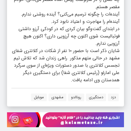
مقصر هستم.
آینده‌ات را چگونه ترسیم می‌کنی؟ آینده روشنی ندارم.
آینده‌ام را مهاجرت و اعتیاد نابود کرد‌‌.
در ابتدای گفت‌و‌گو بیان کردی که در کودکی آرزو داشتی
فوتبالیست شوی اکنون چه آرزویی داری؟ اکنون هیچ
آرزویی ندارم.
شایان ذکر است با حضور ۱۰ نفر از شکات در کلانتری شفای
مشهد در حالی متهم مذکور راهی زندان شد که تلاش تیم
تجسس کلانتری با صدور دستورات ویژه‌ای از سوی سرگرد
علی امارلو (رئیس کلانتری شفا) برای دستگیری دیگر
همدستان وی ادامه یافت.
دزد
دستگیری
رونالدو
مشهدی
موبایل