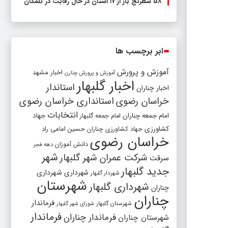
۵۸ شطرنج‌ باز از ۱۷ استان در حال رقابت در گلمکان
ابر برچسب ها
آموزش و پرورش
اخبار مشهد
آموزش و پرورش چنارن
اخبار گلبهار
استاندار
اخبار چناران
خراسان رضوی
استانداری خراسان رضوی
انتخابات
امام جمعه چناران
جهاد
امام جمعه گلبهار
کشاورزی
جهاد کشاورزی چناران
حسین امامی راد
خراسان رضوی
دانش آموزان
دهه فجر
شهر
شرکت عمران شهر گلبهار
سرقت
جدید گلبهار
شهرداری
شهرداری
شهردار گلبهار
شهرستان
شهرداری گلبهار
چناران
چناران
فرماندار
شهرستان گلبهار
شورای شهر گلبهار
فرماندار
فرماندار چناران
شهرستان چناران