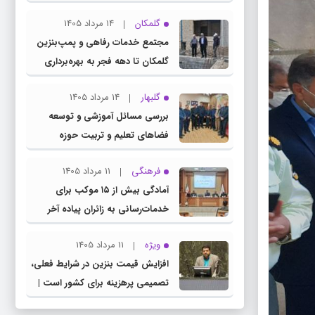
چناران
گلمکان
14 مرداد 1405
مجتمع خدمات رفاهی و پمپ‌بنزین
گلمکان تا دهه فجر به بهره‌برداری
می‌رسد
گلبهار
14 مرداد 1405
بررسی مسائل آموزشی و توسعه
فضاهای تعلیم و تربیت حوزه
انتخابیه در نشست مشترک عضو
فرهنگی
11 مرداد 1405
کمیسیون آموزش مجلس با مدیرکل
آمادگی بیش از ۱۵ موکب برای
آموزش و پرورش خراسان رضوی
خدمات‌رسانی به زائران پیاده آخر
صفر در شهرستان چناران
ویژه
11 مرداد 1405
افزایش قیمت بنزین در شرایط فعلی،
تصمیمی پرهزینه برای کشور است |
دولت، قاچاق سوخت و عوامل اصلی