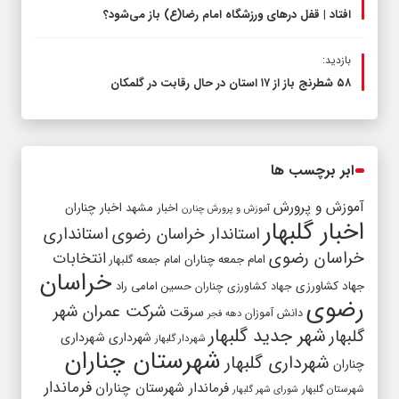
افتاد | قفل در‌های ورزشگاه امام رضا(ع) باز می‌شود؟
بازدید:
۵۸ شطرنج‌ باز از ۱۷ استان در حال رقابت در گلمکان
ابر برچسب ها
آموزش و پرورش
اخبار مشهد
اخبار چناران
آموزش و پرورش چنارن
اخبار گلبهار
استاندار خراسان رضوی
استانداری
خراسان رضوی
انتخابات
امام جمعه چناران
امام جمعه گلبهار
خراسان
جهاد کشاورزی
جهاد کشاورزی چناران
حسین امامی راد
رضوی
شرکت عمران شهر
سرقت
دانش آموزان
دهه فجر
شهر جدید گلبهار
گلبهار
شهرداری
شهرداری
شهردار گلبهار
شهرستان چناران
شهرداری گلبهار
چناران
فرماندار
فرماندار شهرستان چناران
شهرستان گلبهار
شورای شهر گلبهار