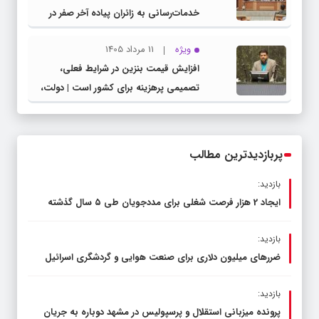
خدمات‌رسانی به زائران پیاده آخر صفر در
شهرستان چناران
ویژه
11 مرداد 1405
افزایش قیمت بنزین در شرایط فعلی،
تصمیمی پرهزینه برای کشور است | دولت،
قاچاق سوخت و عوامل اصلی ناترازی را
محدود کند، نه سفره مردم
پربازدیدترین مطالب
بازدید:
ایجاد 2 هزار فرصت شغلی برای مددجویان طی ۵ سال گذشته
بازدید:
ضررهای میلیون دلاری برای صنعت هوایی و گردشگری اسرائیل
بازدید:
پرونده میزبانی استقلال و پرسپولیس در مشهد دوباره به جریان