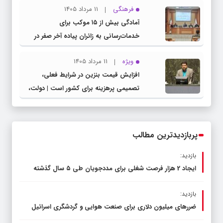
فرهنگی
11 مرداد 1405
مدیرکل آموزش و پرورش خراسان رضوی
آمادگی بیش از ۱۵ موکب برای
خدمات‌رسانی به زائران پیاده آخر صفر در
شهرستان چناران
ویژه
11 مرداد 1405
افزایش قیمت بنزین در شرایط فعلی،
تصمیمی پرهزینه برای کشور است | دولت،
قاچاق سوخت و عوامل اصلی ناترازی را
محدود کند، نه سفره مردم
پربازدیدترین مطالب
بازدید:
ایجاد 2 هزار فرصت شغلی برای مددجویان طی ۵ سال گذشته
بازدید:
ضررهای میلیون دلاری برای صنعت هوایی و گردشگری اسرائیل