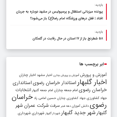
بازدید:
پرونده میزبانی استقلال و پرسپولیس در مشهد دوباره به جریان
افتاد | قفل در‌های ورزشگاه امام رضا(ع) باز می‌شود؟
بازدید:
۵۸ شطرنج‌ باز از ۱۷ استان در حال رقابت در گلمکان
ابر برچسب ها
آموزش و پرورش
اخبار مشهد
اخبار چناران
آموزش و پرورش چنارن
اخبار گلبهار
استاندار خراسان رضوی
استانداری
خراسان رضوی
انتخابات
امام جمعه چناران
امام جمعه گلبهار
خراسان
جهاد کشاورزی
جهاد کشاورزی چناران
حسین امامی راد
رضوی
شرکت عمران شهر
سرقت
دانش آموزان
دهه فجر
شهر جدید گلبهار
گلبهار
شهرداری
شهرداری
شهردار گلبهار