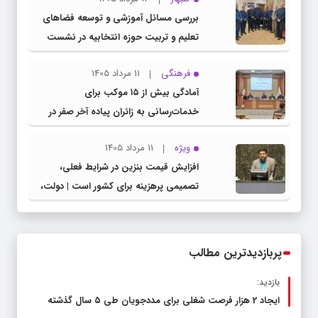
بررسی مسائل آموزشی و توسعه فضاهای
تعلیم و تربیت حوزه انتخابیه در نشست
مشترک عضو کمیسیون آموزش مجلس با
فرهنگی
11 مرداد 1405
مدیرکل آموزش و پرورش خراسان رضوی
آمادگی بیش از ۱۵ موکب برای
خدمات‌رسانی به زائران پیاده آخر صفر در
شهرستان چناران
ویژه
11 مرداد 1405
افزایش قیمت بنزین در شرایط فعلی،
تصمیمی پرهزینه برای کشور است | دولت،
قاچاق سوخت و عوامل اصلی ناترازی را
محدود کند، نه سفره مردم
پربازدیدترین مطالب
بازدید:
ایجاد 2 هزار فرصت شغلی برای مددجویان طی ۵ سال گذشته