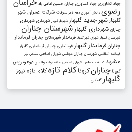
خراسان
جهاد کشاورزی
جهاد کشاورزی چناران
حسین امامی راد
رضوی
شرکت عمران شهر
سرقت
دانش آموزان
دهه فجر
شهر جدید گلبهار
گلبهار
شهرداری
شهرداری
شهردار گلبهار
شهرستان چناران
شهرداری گلبهار
چناران
فرماندار
فرماندار شهرستان چناران
شهرستان گلبهار
شورای شهر گلبهار
فرماندار گلبهار
چناران
فرمانداری چناران
فرمانداری گلبهار
فرمانده انتظامی شهرستان چناران
مجلس شورای اسلامی
مسکن مهر
مشهد
ویروس
واکسن کرونا
نماینده مجلس شورای اسلامی
هفته دولت
کلام تازه
چناران
کرونا
کلام تازه نیوز
کرونا
گلبهار
گلمکان