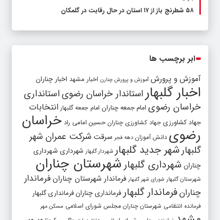
۵۸ شطرنج‌ باز از ۱۷ استان در حال رقابت در گلمکان
ابر برچسب ها
آموزش و پرورش
اخبار مشهد
اخبار چناران
آموزش و پرورش چنارن
اخبار گلبهار
استاندار خراسان رضوی
استانداری
خراسان رضوی
انتخابات
امام جمعه چناران
امام جمعه گلبهار
خراسان
جهاد کشاورزی
جهاد کشاورزی چناران
حسین امامی راد
رضوی
شرکت عمران شهر
سرقت
دانش آموزان
دهه فجر
شهر جدید گلبهار
گلبهار
شهرداری
شهرداری
شهردار گلبهار
شهرستان چناران
شهرداری گلبهار
چناران
فرماندار
فرماندار شهرستان چناران
شهرستان گلبهار
شورای شهر گلبهار
فرماندار گلبهار
چناران
فرمانداری چناران
فرمانداری گلبهار
فرمانده انتظامی شهرستان چناران
مجلس شورای اسلامی
مسکن مهر
مشهد
ویروس