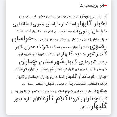
ابر برچسب ها
آموزش و پرورش
اخبار مشهد
اخبار چناران
آموزش و پرورش چنارن
اخبار گلبهار
استاندار خراسان رضوی
استانداری
خراسان رضوی
انتخابات
امام جمعه چناران
امام جمعه گلبهار
خراسان
جهاد کشاورزی
جهاد کشاورزی چناران
حسین امامی راد
رضوی
شرکت عمران شهر
سرقت
دانش آموزان
دهه فجر
شهر جدید گلبهار
گلبهار
شهرداری
شهرداری
شهردار گلبهار
شهرستان چناران
شهرداری گلبهار
چناران
فرماندار
فرماندار شهرستان چناران
شهرستان گلبهار
شورای شهر گلبهار
فرماندار گلبهار
چناران
فرمانداری چناران
فرمانداری گلبهار
فرمانده انتظامی شهرستان چناران
مجلس شورای اسلامی
مسکن مهر
مشهد
ویروس
واکسن کرونا
نماینده مجلس شورای اسلامی
هفته دولت
کلام تازه
چناران
کرونا
کلام تازه نیوز
کرونا
گلبهار
گلمکان