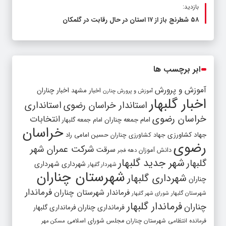
بازدید:
۵۸ شطرنج‌ باز از ۱۷ استان در حال رقابت در گلمکان
ابر برچسب ها
آموزش و پرورش
اخبار مشهد
اخبار چناران
آموزش و پرورش چنارن
اخبار گلبهار
استاندار خراسان رضوی
استانداری
خراسان رضوی
انتخابات
امام جمعه چناران
امام جمعه گلبهار
خراسان
جهاد کشاورزی
جهاد کشاورزی چناران
حسین امامی راد
رضوی
شرکت عمران شهر
سرقت
دانش آموزان
دهه فجر
شهر جدید گلبهار
گلبهار
شهرداری
شهرداری
شهردار گلبهار
شهرستان چناران
شهرداری گلبهار
چناران
فرماندار
فرماندار شهرستان چناران
شهرستان گلبهار
شورای شهر گلبهار
فرماندار گلبهار
چناران
فرمانداری چناران
فرمانداری گلبهار
فرمانده انتظامی شهرستان چناران
مجلس شورای اسلامی
مسکن مهر