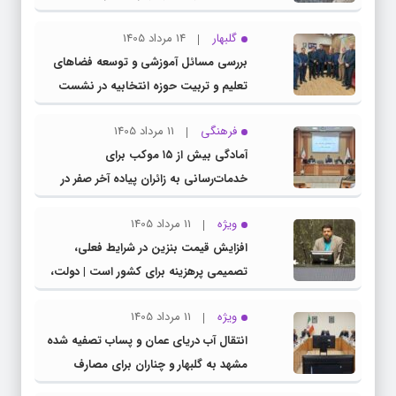
گلبهار
14 مرداد 1405
بررسی مسائل آموزشی و توسعه فضاهای
تعلیم و تربیت حوزه انتخابیه در نشست
مشترک عضو کمیسیون آموزش مجلس با
فرهنگی
11 مرداد 1405
مدیرکل آموزش و پرورش خراسان رضوی
آمادگی بیش از ۱۵ موکب برای
خدمات‌رسانی به زائران پیاده آخر صفر در
شهرستان چناران
ویژه
11 مرداد 1405
افزایش قیمت بنزین در شرایط فعلی،
تصمیمی پرهزینه برای کشور است | دولت،
قاچاق سوخت و عوامل اصلی ناترازی را
ویژه
11 مرداد 1405
محدود کند، نه سفره مردم
انتقال آب دریای عمان و پساب تصفیه شده
مشهد به گلبهار و چناران برای مصارف
صنعتی و کشاورزی | لزوم تسریع در اجرای