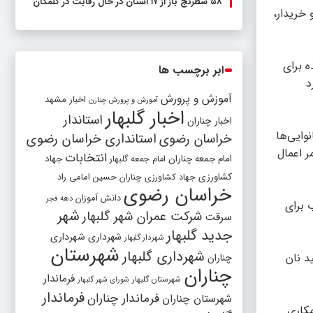
۵۸ شطرنج‌ باز از ۱۷ استان در حال رقابت در گلمکان
خریدار،
ه برای
ابر برچسب ها
د
آموزش و پرورش
اخبار مشهد
آموزش و پرورش چنارن
اخبار گلبهار
استاندار
اخبار چناران
وایی‌ها
خراسان رضوی
استانداری خراسان رضوی
 اعمال
انتخابات
امام جمعه چناران
جهاد
امام جمعه گلبهار
کشاورزی
جهاد کشاورزی چناران
حسین امامی راد
خراسان رضوی
دانش آموزان
دهه فجر
 برای
شهر
شرکت عمران شهر گلبهار
سرقت
جدید گلبهار
شهرداری
شهرداری
شهردار گلبهار
شهرستان
شهرداری گلبهار
د نان
چناران
چناران
فرماندار
شهرستان گلبهار
شورای شهر گلبهار
فرماندار
فرماندار چناران
شهرستان چناران
مکاری