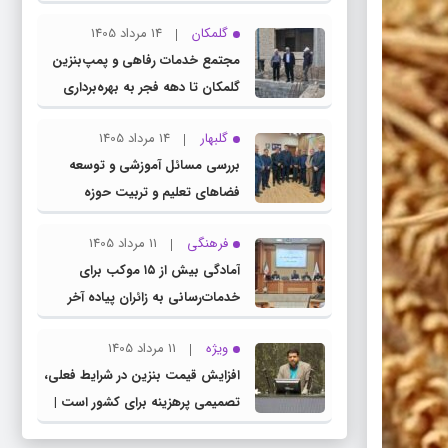
چناران
گلمکان
14 مرداد 1405
مجتمع خدمات رفاهی و پمپ‌بنزین
گلمکان تا دهه فجر به بهره‌برداری
می‌رسد
گلبهار
14 مرداد 1405
بررسی مسائل آموزشی و توسعه
فضاهای تعلیم و تربیت حوزه
انتخابیه در نشست مشترک عضو
فرهنگی
11 مرداد 1405
کمیسیون آموزش مجلس با مدیرکل
آمادگی بیش از ۱۵ موکب برای
آموزش و پرورش خراسان رضوی
خدمات‌رسانی به زائران پیاده آخر
صفر در شهرستان چناران
ویژه
11 مرداد 1405
افزایش قیمت بنزین در شرایط فعلی،
تصمیمی پرهزینه برای کشور است |
دولت، قاچاق سوخت و عوامل اصلی