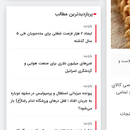
ناترازی را محدود کند، نه سفره مردم
پربازدیدترین مطالب
بازدید:
ایجاد 2 هزار فرصت شغلی برای مددجویان طی ۵
سال گذشته
بازدید:
لاست و
ضررهای میلیون دلاری برای صنعت هوایی و
گردشگری اسرائیل
صی کالای
بازدید:
 و تمامی
پرونده میزبانی استقلال و پرسپولیس در مشهد دوباره
به جریان افتاد | قفل در‌های ورزشگاه امام رضا(ع) باز
می‌شود؟
انجات
بازدید: