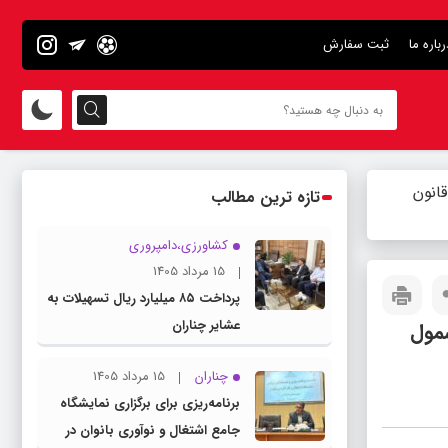
رباره ما
ثبت سفارش
انون
تازه ترین مطالب
کشاورزی،دامپروری
15 مرداد 1405
پرداخت ۸۵ میلیارد ریال تسهیلات به
عشایر چناران
شمول
چناران
15 مرداد 1405
برنامه‌ریزی برای برگزاری نمایشگاه
جامع اشتغال و نوآوری بانوان در