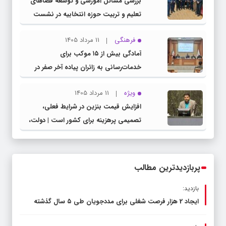
بررسی مسائل آموزشی و توسعه فضاهای
تعلیم و تربیت حوزه انتخابیه در نشست
مشترک عضو کمیسیون آموزش مجلس با
فرهنگی
11 مرداد 1405
مدیرکل آموزش و پرورش خراسان رضوی
آمادگی بیش از ۱۵ موکب برای
خدمات‌رسانی به زائران پیاده آخر صفر در
شهرستان چناران
ویژه
11 مرداد 1405
افزایش قیمت بنزین در شرایط فعلی،
تصمیمی پرهزینه برای کشور است | دولت،
قاچاق سوخت و عوامل اصلی ناترازی را
محدود کند، نه سفره مردم
پربازدیدترین مطالب
بازدید:
ایجاد 2 هزار فرصت شغلی برای مددجویان طی ۵ سال گذشته