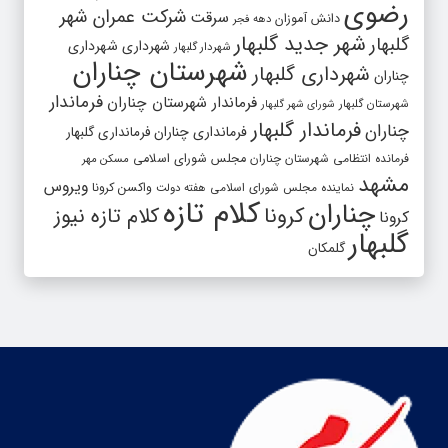
رضوی
شرکت عمران شهر
سرقت
دانش آموزان
دهه فجر
شهر جدید گلبهار
گلبهار
شهرداری
شهرداری
شهردار گلبهار
شهرستان چناران
شهرداری گلبهار
چناران
فرماندار
فرماندار شهرستان چناران
شهرستان گلبهار
شورای شهر گلبهار
فرماندار گلبهار
چناران
فرمانداری چناران
فرمانداری گلبهار
فرمانده انتظامی شهرستان چناران
مجلس شورای اسلامی
مسکن مهر
مشهد
ویروس
واکسن کرونا
نماینده مجلس شورای اسلامی
هفته دولت
کلام تازه
چناران
کرونا
کلام تازه نیوز
کرونا
گلبهار
گلمکان