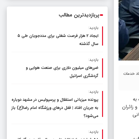
ناترازی را محدود کند، نه سفره مردم
پربازدیدترین مطالب
بازدید:
ایجاد 2 هزار فرصت شغلی برای مددجویان طی ۵
سال گذشته
بازدید:
ضررهای میلیون دلاری برای صنعت هوایی و
اد خدمات
گردشگری اسرائیل
بازدید:
به
پرونده میزبانی استقلال و پرسپولیس در مشهد دوباره
 زائران
به جریان افتاد | قفل در‌های ورزشگاه امام رضا(ع) باز
نی
می‌شود؟
بازدید:
هی