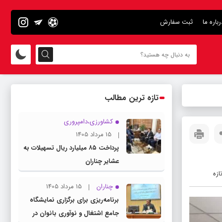
رباره ما
ثبت سفارش
تازه ترین مطالب
کشاورزی،دامپروری
15 مرداد 1405
پرداخت ۸۵ میلیارد ریال تسهیلات به
عشایر چناران
ازه
چناران
15 مرداد 1405
برنامه‌ریزی برای برگزاری نمایشگاه
جامع اشتغال و نوآوری بانوان در