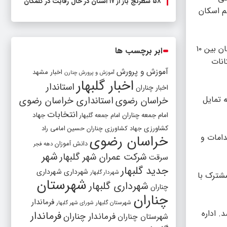
۵۸ شطرنج‌ باز از ۱۷ استان در حال رقابت در گلمکان
م اسکان
فرماندار شهرستان گلبهار ادامه داد: این مجتمع دارای اتاق‌های خوابگاهی با ظرفیت اسکان حدود ۵۰۰ نفر است که در هر اتاق امکان اسکان بین ۱۰
ابر برچسب ها
امکانات
آموزش و پرورش
اخبار مشهد
آموزش و پرورش چنارن
اخبار گلبهار
استاندار
اخبار چناران
افران و زائرانی که تمایل
خراسان رضوی
استانداری خراسان رضوی
انتخابات
امام جمعه چناران
جهاد
امام جمعه گلبهار
کشاورزی
جهاد کشاورزی چناران
حسین امامی راد
خراسان رضوی
دامات و
دانش آموزان
دهه فجر
شهر
شرکت عمران شهر گلبهار
سرقت
جدید گلبهار
شهرداری
شهرداری
شهردار گلبهار
مشترک با
شهرستان
شهرداری گلبهار
چناران
چناران
فرماندار
شهرستان گلبهار
شورای شهر گلبهار
. اداره
فرماندار
فرماندار چناران
شهرستان چناران