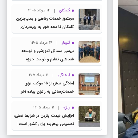
چناران
گلمکان
14 مرداد 1405
مجتمع خدمات رفاهی و پمپ‌بنزین
گلمکان تا دهه فجر به بهره‌برداری
می‌رسد
گلبهار
14 مرداد 1405
بررسی مسائل آموزشی و توسعه
فضاهای تعلیم و تربیت حوزه
انتخابیه در نشست مشترک عضو
فرهنگی
11 مرداد 1405
کمیسیون آموزش مجلس با مدیرکل
آمادگی بیش از ۱۵ موکب برای
آموزش و پرورش خراسان رضوی
خدمات‌رسانی به زائران پیاده آخر
صفر در شهرستان چناران
ویژه
11 مرداد 1405
افزایش قیمت بنزین در شرایط فعلی،
تصمیمی پرهزینه برای کشور است |
دولت، قاچاق سوخت و عوامل اصلی