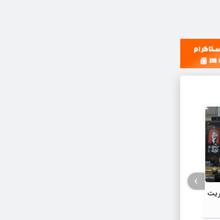
›
وریت