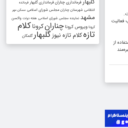
گلبهار
فرمانداری چناران
فرمانداری گلبهار
فرمانده
انتظامی شهرستان چناران
مجلس شورای اسلامی
مسکن مهر
ت.
مشهد
واکسن
نماینده مجلس شورای اسلامی
هفته دولت
ب فعالیت
کلام
چناران
کرونا
ویروس کرونا
کرونا
تازه
گلبهار
کلام تازه نیوز
گلمکان
فاده از
ه‌مند