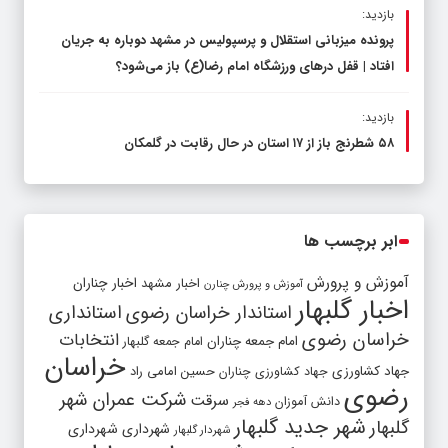
بازدید:
پرونده میزبانی استقلال و پرسپولیس در مشهد دوباره به جریان
افتاد | قفل در‌های ورزشگاه امام رضا(ع) باز می‌شود؟
بازدید:
۵۸ شطرنج‌ باز از ۱۷ استان در حال رقابت در گلمکان
ابر برچسب ها
آموزش و پرورش
اخبار مشهد
اخبار چناران
آموزش و پرورش چنارن
اخبار گلبهار
استاندار خراسان رضوی
استانداری
خراسان رضوی
انتخابات
امام جمعه چناران
امام جمعه گلبهار
خراسان
جهاد کشاورزی
جهاد کشاورزی چناران
حسین امامی راد
رضوی
شرکت عمران شهر
سرقت
دانش آموزان
دهه فجر
شهر جدید گلبهار
گلبهار
شهرداری
شهرداری
شهردار گلبهار