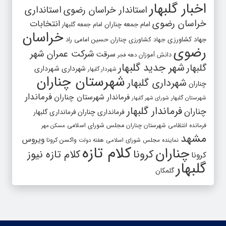
اخبار گلبهار
استاندار خراسان رضوی
استانداری
خراسان رضوی
انتخابات
امام جمعه چناران
امام جمعه گلبهار
خراسان
جهاد کشاورزی
جهاد کشاورزی چناران
حسین امامی راد
رضوی
شرکت عمران شهر
سرقت
دانش آموزان
دهه فجر
شهر جدید گلبهار
گلبهار
شهرداری
شهرداری
شهردار گلبهار
شهرستان چناران
شهرداری گلبهار
چناران
فرماندار
فرماندار شهرستان چناران
شهرستان گلبهار
شورای شهر گلبهار
فرماندار گلبهار
چناران
فرمانداری چناران
فرمانداری گلبهار
فرمانده انتظامی شهرستان چناران
مجلس شورای اسلامی
مسکن مهر
مشهد
ویروس
واکسن کرونا
نماینده مجلس شورای اسلامی
هفته دولت
کلام تازه
چناران
کرونا
کلام تازه نیوز
کرونا
گلبهار
گلمکان