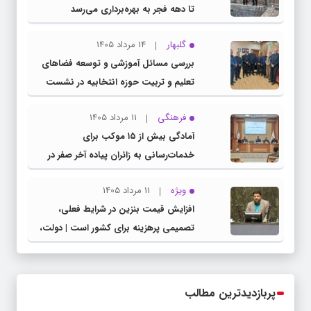
تا دهه فجر به بهره‌برداری می‌رسد
گلبهار
14 مرداد 1405
بررسی مسائل آموزشی و توسعه فضاهای
تعلیم و تربیت حوزه انتخابیه در نشست
مشترک عضو کمیسیون آموزش مجلس با
فرهنگی
11 مرداد 1405
مدیرکل آموزش و پرورش خراسان رضوی
آمادگی بیش از ۱۵ موکب برای
خدمات‌رسانی به زائران پیاده آخر صفر در
شهرستان چناران
ویژه
11 مرداد 1405
افزایش قیمت بنزین در شرایط فعلی،
تصمیمی پرهزینه برای کشور است | دولت،
قاچاق سوخت و عوامل اصلی ناترازی را
محدود کند، نه سفره مردم
پربازدیدترین مطالب