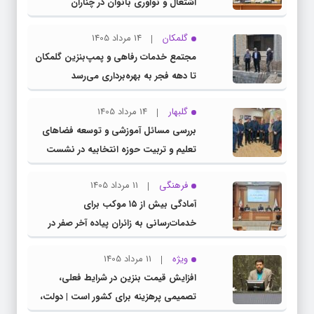
اشتغال و نوآوری بانوان در چناران
گلمکان
14 مرداد 1405
مجتمع خدمات رفاهی و پمپ‌بنزین گلمکان
تا دهه فجر به بهره‌برداری می‌رسد
گلبهار
14 مرداد 1405
بررسی مسائل آموزشی و توسعه فضاهای
تعلیم و تربیت حوزه انتخابیه در نشست
مشترک عضو کمیسیون آموزش مجلس با
فرهنگی
11 مرداد 1405
مدیرکل آموزش و پرورش خراسان رضوی
آمادگی بیش از ۱۵ موکب برای
خدمات‌رسانی به زائران پیاده آخر صفر در
شهرستان چناران
ویژه
11 مرداد 1405
افزایش قیمت بنزین در شرایط فعلی،
تصمیمی پرهزینه برای کشور است | دولت،