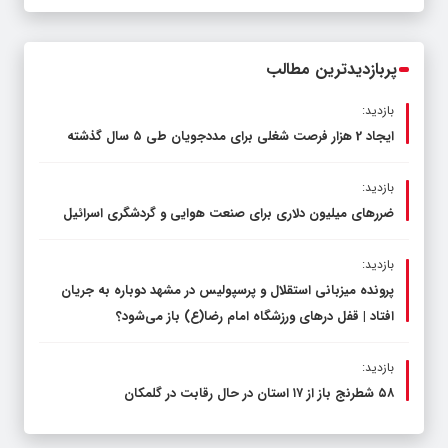
قاچاق سوخت و عوامل اصلی ناترازی را
محدود کند، نه سفره مردم
پربازدیدترین مطالب
بازدید:
ایجاد 2 هزار فرصت شغلی برای مددجویان طی ۵ سال گذشته
بازدید:
ضررهای میلیون دلاری برای صنعت هوایی و گردشگری اسرائیل
بازدید:
پرونده میزبانی استقلال و پرسپولیس در مشهد دوباره به جریان
افتاد | قفل در‌های ورزشگاه امام رضا(ع) باز می‌شود؟
بازدید:
۵۸ شطرنج‌ باز از ۱۷ استان در حال رقابت در گلمکان