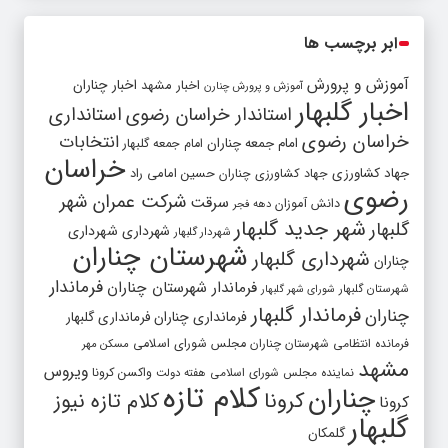
ابر برچسب ها
آموزش و پرورش
اخبار مشهد
اخبار چناران
آموزش و پرورش چنارن
اخبار گلبهار
استاندار خراسان رضوی
استانداری
خراسان رضوی
انتخابات
امام جمعه چناران
امام جمعه گلبهار
خراسان
جهاد کشاورزی
جهاد کشاورزی چناران
حسین امامی راد
رضوی
شرکت عمران شهر
سرقت
دانش آموزان
دهه فجر
شهر جدید گلبهار
گلبهار
شهرداری
شهرداری
شهردار گلبهار
شهرستان چناران
شهرداری گلبهار
چناران
فرماندار
فرماندار شهرستان چناران
شهرستان گلبهار
شورای شهر گلبهار
فرماندار گلبهار
چناران
فرمانداری چناران
فرمانداری گلبهار
فرمانده انتظامی شهرستان چناران
مجلس شورای اسلامی
مسکن مهر
مشهد
ویروس
واکسن کرونا
نماینده مجلس شورای اسلامی
هفته دولت
کلام تازه
چناران
کرونا
کلام تازه نیوز
کرونا
گلبهار
گلمکان