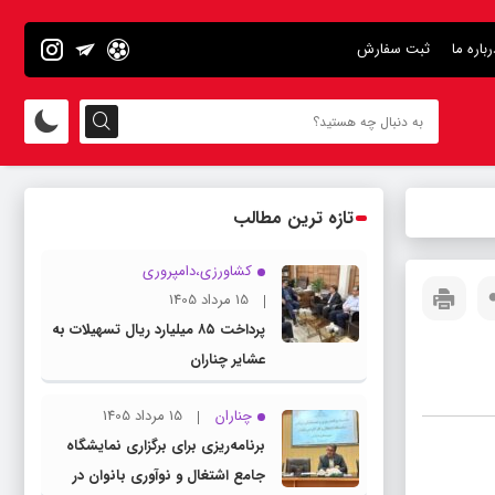
رباره ما
ثبت سفارش
تازه ترین مطالب
کشاورزی،دامپروری
15 مرداد 1405
پرداخت ۸۵ میلیارد ریال تسهیلات به
عشایر چناران
چناران
15 مرداد 1405
برنامه‌ریزی برای برگزاری نمایشگاه
جامع اشتغال و نوآوری بانوان در