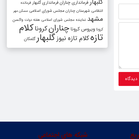
گلبهار
فرمانداری چناران
فرمانداری گلبهار
فرمانده
انتظامی شهرستان چناران
مجلس شورای اسلامی
مسکن مهر
مشهد
واکسن
نماینده مجلس شورای اسلامی
هفته دولت
کلام
چناران
کرونا
ویروس کرونا
کرونا
تازه
گلبهار
کلام تازه نیوز
گلمکان
یع
شبکه های اجتماعی