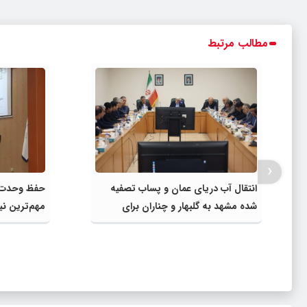
مطالب مرتبط
‹
انتقال آب دریای عمان و پساب تصفیه
حفظ وحدت و
شده مشهد به گلبهار و چناران برای
مهم‌ترین نی
مصارف صنعتی و کشاورزی | لزوم تسریع
در اجرای پروژه‌های قطار و آزادراه مشهد-
گلبهار- چناران