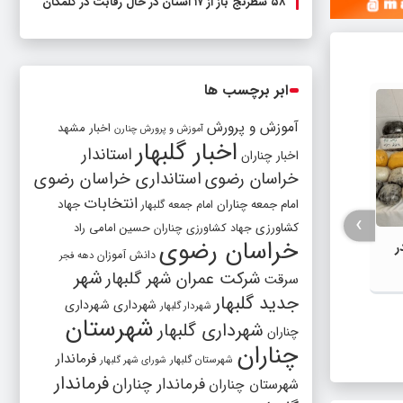
۵۸ شطرنج‌ باز از ۱۷ استان در حال رقابت در گلمکان
ابر برچسب ها
آموزش و پرورش
اخبار مشهد
آموزش و پرورش چنارن
اخبار گلبهار
استاندار
اخبار چناران
خراسان رضوی
استانداری خراسان رضوی
انتخابات
امام جمعه چناران
جهاد
امام جمعه گلبهار
›
کشاورزی
جهاد کشاورزی چناران
حسین امامی راد
خراسان رضوی
در
دانش آموزان
دهه فجر
شهر
شرکت عمران شهر گلبهار
سرقت
جدید گلبهار
شهرداری
شهرداری
شهردار گلبهار
شهرستان
اهدای داروی حیاتی رتپلاز به‌صورت
تفاهم‌
شهرداری گلبهار
چناران
رایگان جهت استفاده بیماران قلبی چناران
امضا ش
چناران
فرماندار
شهرستان گلبهار
شورای شهر گلبهار
وزارت 
فرماندار
فرماندار چناران
شهرستان چناران