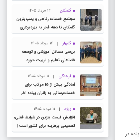
چناران
گلمکان
14 مرداد 1405
مجتمع خدمات رفاهی و پمپ‌بنزین
گلمکان تا دهه فجر به بهره‌برداری
می‌رسد
گلبهار
14 مرداد 1405
بررسی مسائل آموزشی و توسعه
فضاهای تعلیم و تربیت حوزه
انتخابیه در نشست مشترک عضو
فرهنگی
11 مرداد 1405
کمیسیون آموزش مجلس با مدیرکل
آمادگی بیش از ۱۵ موکب برای
آموزش و پرورش خراسان رضوی
خدمات‌رسانی به زائران پیاده آخر
صفر در شهرستان چناران
ویژه
11 مرداد 1405
افزایش قیمت بنزین در شرایط فعلی،
تصمیمی پرهزینه برای کشور است |
یران، اسامی بازیکنان دعوت شده به اردوی تیم ملی جوانان اعلام شد و خراسان رضوی ۵ نماینده در
دولت، قاچاق سوخت و عوامل اصلی