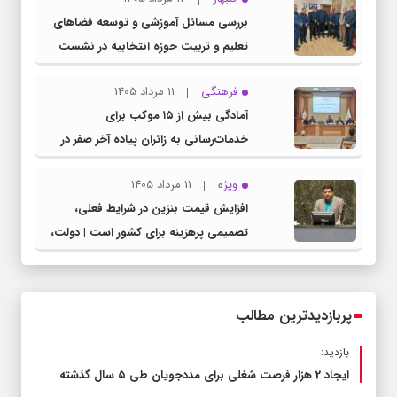
بررسی مسائل آموزشی و توسعه فضاهای
تعلیم و تربیت حوزه انتخابیه در نشست
مشترک عضو کمیسیون آموزش مجلس با
فرهنگی
11 مرداد 1405
مدیرکل آموزش و پرورش خراسان رضوی
آمادگی بیش از ۱۵ موکب برای
خدمات‌رسانی به زائران پیاده آخر صفر در
شهرستان چناران
ویژه
11 مرداد 1405
افزایش قیمت بنزین در شرایط فعلی،
تصمیمی پرهزینه برای کشور است | دولت،
قاچاق سوخت و عوامل اصلی ناترازی را
محدود کند، نه سفره مردم
پربازدیدترین مطالب
بازدید:
ایجاد 2 هزار فرصت شغلی برای مددجویان طی ۵ سال گذشته