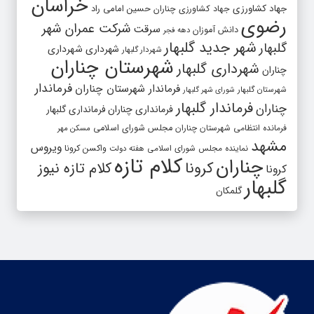
خراسان
جهاد کشاورزی
جهاد کشاورزی چناران
حسین امامی راد
رضوی
شرکت عمران شهر
سرقت
دانش آموزان
دهه فجر
شهر جدید گلبهار
گلبهار
شهرداری
شهرداری
شهردار گلبهار
شهرستان چناران
شهرداری گلبهار
چناران
فرماندار
فرماندار شهرستان چناران
شهرستان گلبهار
شورای شهر گلبهار
فرماندار گلبهار
چناران
فرمانداری چناران
فرمانداری گلبهار
فرمانده انتظامی شهرستان چناران
مجلس شورای اسلامی
مسکن مهر
مشهد
ویروس
واکسن کرونا
نماینده مجلس شورای اسلامی
هفته دولت
کلام تازه
چناران
کرونا
کلام تازه نیوز
کرونا
گلبهار
گلمکان