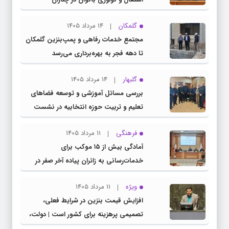
گلمکان
14 مرداد 1405
مجتمع خدمات رفاهی و پمپ‌بنزین گلمکان
تا دهه فجر به بهره‌برداری می‌رسد
گلبهار
14 مرداد 1405
بررسی مسائل آموزشی و توسعه فضاهای
تعلیم و تربیت حوزه انتخابیه در نشست
مشترک عضو کمیسیون آموزش مجلس با
فرهنگی
11 مرداد 1405
مدیرکل آموزش و پرورش خراسان رضوی
آمادگی بیش از ۱۵ موکب برای
خدمات‌رسانی به زائران پیاده آخر صفر در
شهرستان چناران
ویژه
11 مرداد 1405
افزایش قیمت بنزین در شرایط فعلی،
تصمیمی پرهزینه برای کشور است | دولت،
قاچاق سوخت و عوامل اصلی ناترازی را