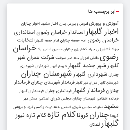
ابر برچسب ها
آموزش و پرورش
اخبار مشهد
اخبار چناران
آموزش و پرورش چنارن
اخبار گلبهار
استاندار خراسان رضوی
استانداری
خراسان رضوی
انتخابات
امام جمعه چناران
امام جمعه گلبهار
خراسان
جهاد کشاورزی
جهاد کشاورزی چناران
حسین امامی راد
رضوی
شرکت عمران شهر
سرقت
دانش آموزان
دهه فجر
شهر جدید گلبهار
گلبهار
شهرداری
شهرداری
شهردار گلبهار
شهرستان چناران
شهرداری گلبهار
چناران
فرماندار
فرماندار شهرستان چناران
شهرستان گلبهار
شورای شهر گلبهار
فرماندار گلبهار
چناران
فرمانداری چناران
فرمانداری گلبهار
فرمانده انتظامی شهرستان چناران
مجلس شورای اسلامی
مسکن مهر
مشهد
ویروس
واکسن کرونا
نماینده مجلس شورای اسلامی
هفته دولت
کلام تازه
چناران
کرونا
کلام تازه نیوز
کرونا
گلبهار
گلمکان