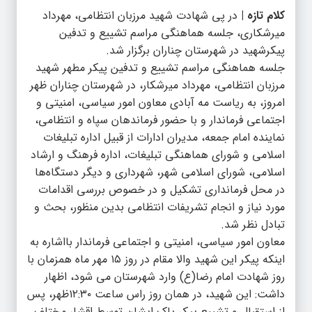
کلام تازه |
در پی شهادت شهید مرزبان انتظامی، مهرداد
میرشکاری، جلسه هماهنگی مراسم تشییع و تدفین
پیکرشهید در شهرستان چناران برگزار شد.
جلسه هماهنگی مراسم تشییع و تدفین پیکر مطهر شهید
مرزبان انتظامی، مهرداد میرشکار، در شهرستان چناران ظهر
امروز، به ریاست مه آبادی معاون امور سیاسی، امنیتی و
اجتماعی فرماندار و با حضور فرماندهان سپاه و انتظامی،
نماینده امام جمعه، مدیران ادارات از قبیل اداره تبلیغات
اسلامی و شورای هماهنگی تبلیغات، اداره فرهنگ و ارشاد
اسلامی، شورای اسلامی شهر، شهرداری و دیگر دستگاه‌ها
در محل فرمانداری تشکیل و در خصوص بررسی اقدامات
مورد نیاز و انجام تشریفات انتظامی بدین منظور، بحث و
تبادل نظر شد.
معاون امور سیاسی، امنیتی و اجتماعی فرماندار بااشاره به
اینکه پیکر این شهید والا مقام در روز ۱۵ مهر ماه همزمان با
روز شهادت امام رضا(ع) وارد شهرستان می شود، اظهار
داشت: این شهید، در همان روز راس ساعت ۱۲:۳۰ظهر، پس
از استقبال و تشییع پیکر پاک ایشان توسط اقشار مختلف