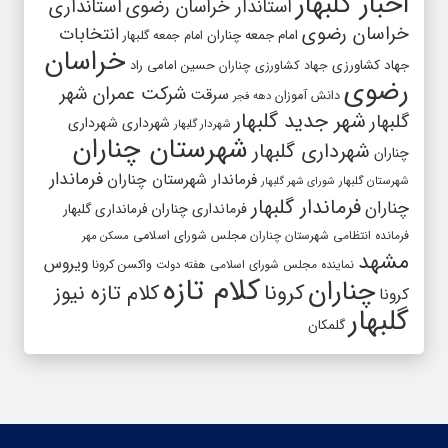
اخبار گلبهار
استاندار خراسان رضوی
استانداری
خراسان رضوی
انتخابات
امام جمعه چناران
امام جمعه گلبهار
خراسان
جهاد کشاورزی
جهاد کشاورزی چناران
حسین امامی راد
رضوی
شرکت عمران شهر
سرقت
دانش آموزان
دهه فجر
شهر جدید گلبهار
گلبهار
شهرداری
شهرداری
شهردار گلبهار
شهرستان چناران
شهرداری گلبهار
چناران
فرماندار
فرماندار شهرستان چناران
شهرستان گلبهار
شورای شهر گلبهار
فرماندار گلبهار
چناران
فرمانداری چناران
فرمانداری گلبهار
فرمانده انتظامی شهرستان چناران
مجلس شورای اسلامی
مسکن مهر
مشهد
ویروس
واکسن کرونا
نماینده مجلس شورای اسلامی
هفته دولت
کلام تازه
چناران
کرونا
کلام تازه نیوز
کرونا
گلبهار
گلمکان