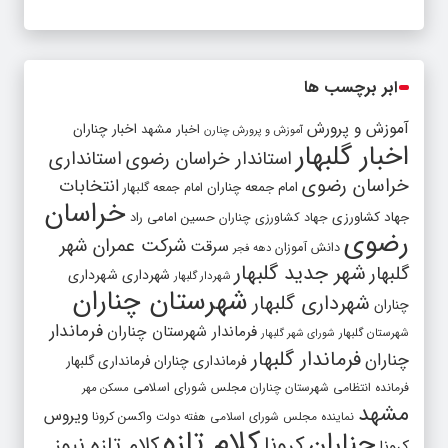
ابر برچسب ها
آموزش و پرورش
اخبار مشهد
اخبار چناران
آموزش و پرورش چنارن
اخبار گلبهار
استاندار خراسان رضوی
استانداری
خراسان رضوی
انتخابات
امام جمعه چناران
امام جمعه گلبهار
خراسان
جهاد کشاورزی
جهاد کشاورزی چناران
حسین امامی راد
رضوی
شرکت عمران شهر
سرقت
دانش آموزان
دهه فجر
شهر جدید گلبهار
گلبهار
شهرداری
شهرداری
شهردار گلبهار
شهرستان چناران
شهرداری گلبهار
چناران
فرماندار
فرماندار شهرستان چناران
شهرستان گلبهار
شورای شهر گلبهار
فرماندار گلبهار
چناران
فرمانداری چناران
فرمانداری گلبهار
فرمانده انتظامی شهرستان چناران
مجلس شورای اسلامی
مسکن مهر
مشهد
ویروس
واکسن کرونا
نماینده مجلس شورای اسلامی
هفته دولت
کلام تازه
چناران
کرونا
کلام تازه نیوز
کرونا