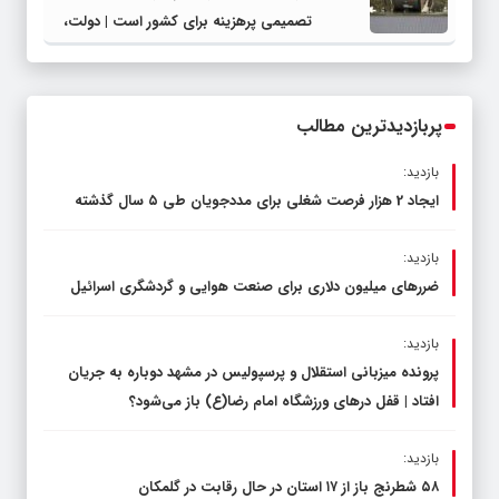
تصمیمی پرهزینه برای کشور است | دولت،
قاچاق سوخت و عوامل اصلی ناترازی را
محدود کند، نه سفره مردم
پربازدیدترین مطالب
بازدید:
ایجاد 2 هزار فرصت شغلی برای مددجویان طی ۵ سال گذشته
بازدید:
ضررهای میلیون دلاری برای صنعت هوایی و گردشگری اسرائیل
بازدید:
پرونده میزبانی استقلال و پرسپولیس در مشهد دوباره به جریان
افتاد | قفل در‌های ورزشگاه امام رضا(ع) باز می‌شود؟
بازدید:
۵۸ شطرنج‌ باز از ۱۷ استان در حال رقابت در گلمکان