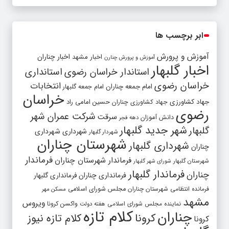
ابر برچسب ها
آموزش و پرورش
اخبار مشهد
اخبار چناران
آموزش و پرورش چنارن
اخبار گلبهار
استاندار خراسان رضوی
استانداری
خراسان رضوی
انتخابات
امام جمعه چناران
امام جمعه گلبهار
خراسان
جهاد کشاورزی
جهاد کشاورزی چناران
حسین امامی راد
رضوی
شرکت عمران شهر
سرقت
دانش آموزان
دهه فجر
شهر جدید گلبهار
گلبهار
شهرداری
شهرداری
شهردار گلبهار
شهرستان چناران
شهرداری گلبهار
چناران
فرماندار
فرماندار شهرستان چناران
شهرستان گلبهار
شورای شهر گلبهار
فرماندار گلبهار
چناران
فرمانداری چناران
فرمانداری گلبهار
فرمانده انتظامی شهرستان چناران
مجلس شورای اسلامی
مسکن مهر
مشهد
ویروس
واکسن کرونا
نماینده مجلس شورای اسلامی
هفته دولت
کلام تازه
چناران
کرونا
کلام تازه نیوز
کرونا