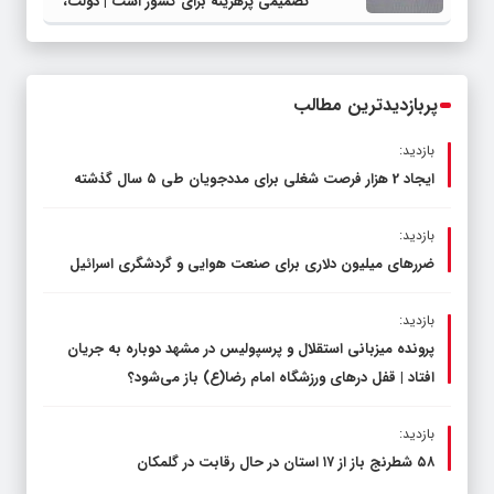
تصمیمی پرهزینه برای کشور است | دولت،
قاچاق سوخت و عوامل اصلی ناترازی را
محدود کند، نه سفره مردم
پربازدیدترین مطالب
بازدید:
ایجاد 2 هزار فرصت شغلی برای مددجویان طی ۵ سال گذشته
بازدید:
ضررهای میلیون دلاری برای صنعت هوایی و گردشگری اسرائیل
بازدید:
پرونده میزبانی استقلال و پرسپولیس در مشهد دوباره به جریان
افتاد | قفل در‌های ورزشگاه امام رضا(ع) باز می‌شود؟
بازدید:
۵۸ شطرنج‌ باز از ۱۷ استان در حال رقابت در گلمکان